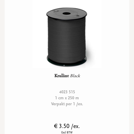
Krullint
Black
4023 515
1 cm x 250 m
Verpakt per 1 /ex.
€ 3.50 /ex.
Excl BTW