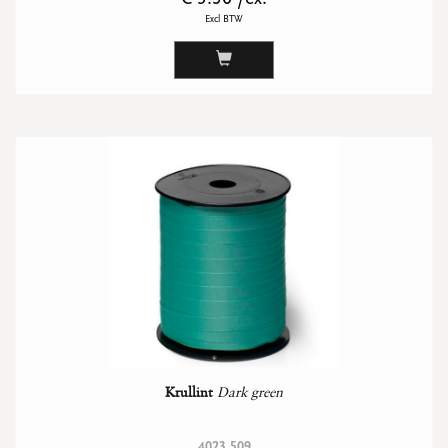
Excl BTW
Krullint
Dark green
4023 509