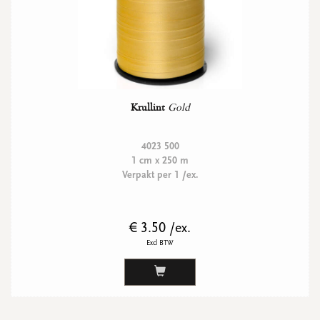
Krullint
Gold
4023 500
1 cm x 250 m
Verpakt per 1 /ex.
€ 3.50 /ex.
Excl BTW