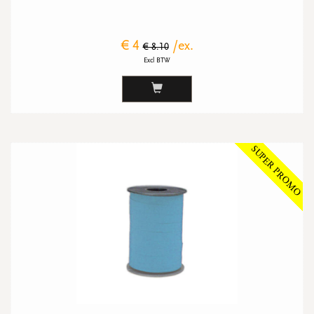
€ 4
/ex.
€ 8.10
Excl BTW