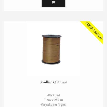
WENSKAARTEN
Vierkante wenskaartjes
Langwerpige wenskaartjes
Rechthoekige wenskaartjes
Wenskaarten
Per gelegenheid
bekijk alle
bekijk alle
bekijk alle
bekijk alle
bekijk alle
Krullint
Gold mat
4023 324
1 cm x 250 m
Verpakt per 1 /ex.