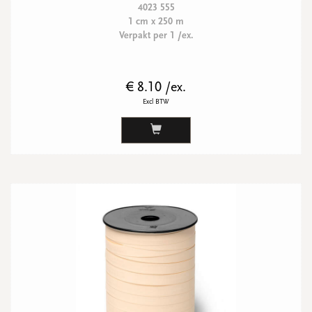
4023 555
1 cm x 250 m
Verpakt per 1 /ex.
€ 8.10 /ex.
Excl BTW