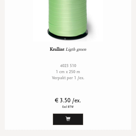
Krullint
Ligth green
4023 510
1 cm x 250 m
Verpakt per 1 /ex.
€ 3.50 /ex.
Excl BTW