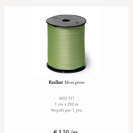
Krullint
Moss green
4023 511
1 cm x 250 m
Verpakt per 1 /ex.
€ 3.50 /ex.