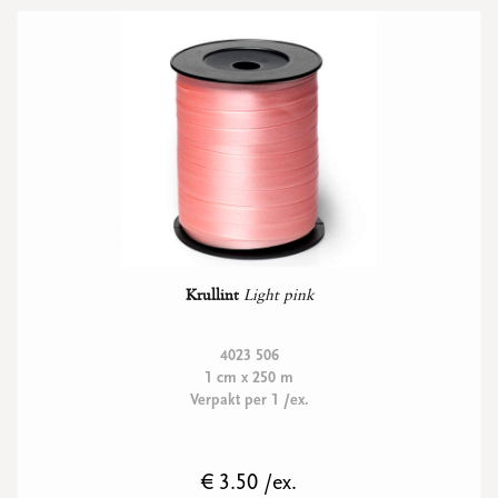
Krullint
Light pink
4023 506
1 cm x 250 m
Verpakt per 1 /ex.
€ 3.50 /ex.