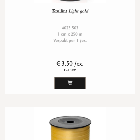
Krullint
Light gold
4023 503
1 cm x 250 m
Verpakt per 1 /ex.
€ 3.50 /ex.
Excl BTW