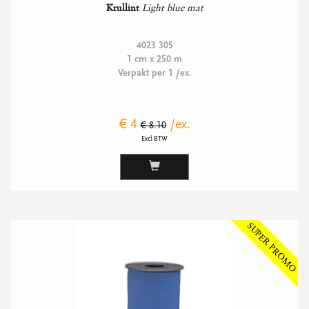
Krullint
Light blue mat
4023 305
1 cm x 250 m
Verpakt per 1 /ex.
€ 4
/ex.
€ 8.10
Excl BTW