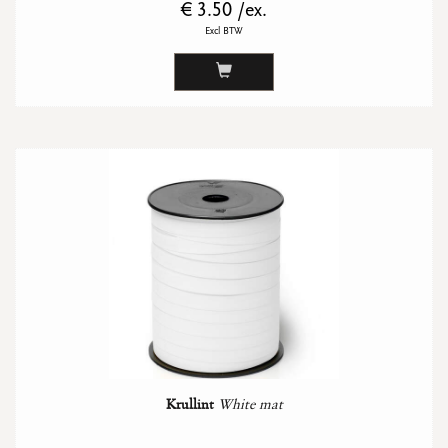
€ 3.50 /ex.
Excl BTW
Krullint
White mat