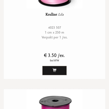
Krullint
Lila
4023 507
1 cm x 250 m
Verpakt per 1 /ex.
€ 3.50 /ex.
Excl BTW