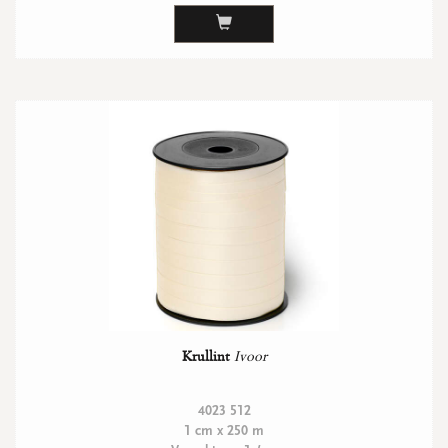
Krullint
Ivoor
4023 512
1 cm x 250 m