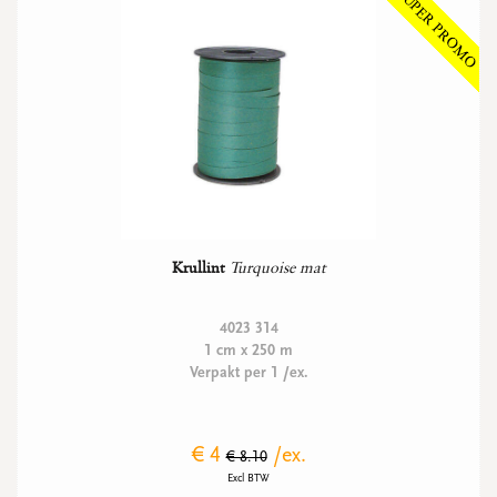
Krullint
Turquoise mat
4023 314
1 cm x 250 m
Verpakt per 1 /ex.
€ 4
/ex.
€ 8.10
Excl BTW