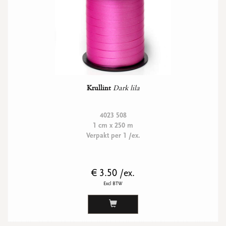
Krullint
Dark lila
4023 508
1 cm x 250 m
Verpakt per 1 /ex.
€ 3.50 /ex.
Excl BTW