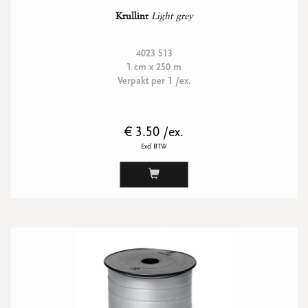
Krullint
Light grey
4023 513
1 cm x 250 m
Verpakt per 1 /ex.
€ 3.50 /ex.
Excl BTW