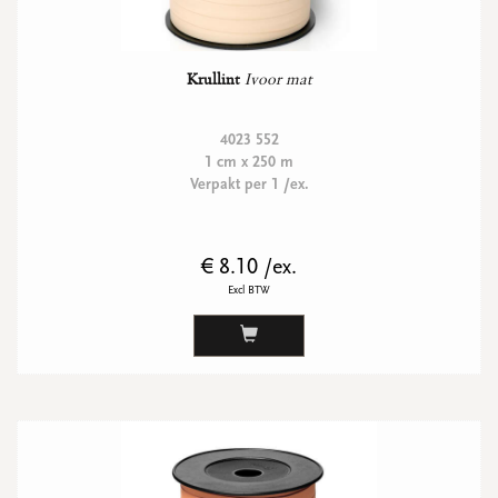
Krullint
Ivoor mat
4023 552
1 cm x 250 m
Verpakt per 1 /ex.
€ 8.10 /ex.
Excl BTW