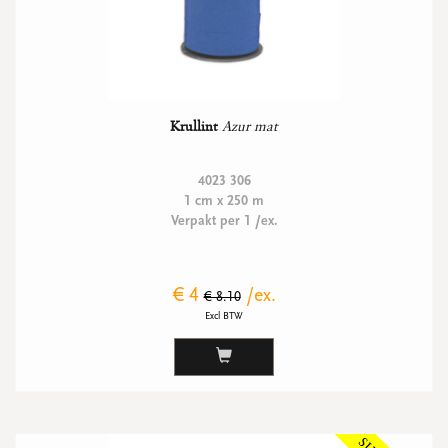
Krullint
Azur mat
4023 306
1 cm x 250 m
Verpakt per 1 /ex.
€ 4
/ex.
€ 8.10
Excl BTW