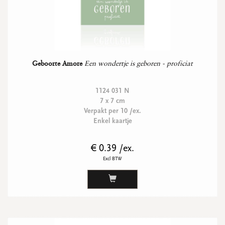
Geboorte Amore
Een wondertje is geboren - proficiat
1124 031 N
7 x 7 cm
Verpakt per 10 /ex.
Enkel kaartje
€ 0.39 /ex.
Excl BTW