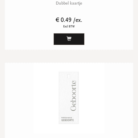
Dubbel kaartje
€ 0.49 /ex.
Excl BTW