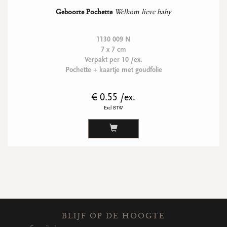
Geboorte Pochette
Welkom lieve baby
1130 009 N
7 x 7 cm
Verpakt per 10 /ex.
Pochette + kaartje met goudfolie
€ 0.55 /ex.
Excl BTW
BLIJF OP DE HOOGTE