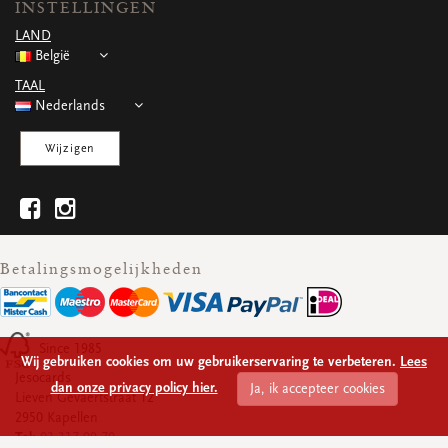
INSTELLINGEN
LAND
België
TAAL
Nederlands
Wijzigen
Betalingsmogelijkheden
Since 1985
Wij gebruiken cookies om uw gebruikerservaring te verbeteren.
Lees
Jesocards
dan onze privacy policy hier.
Ja, ik accepteer cookies
Lieven Gevaertstraat 12
2950 Kapellen
Tel:
03 317 09 70