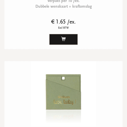
Verpakt per 10 /ex.
Dubbele wenskaart + kraftomslag
€ 1.65 /ex.
Excl BTW