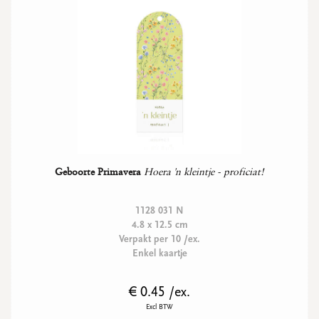
Geboorte Primavera
Hoera 'n kleintje - proficiat!
1128 031 N
4.8 x 12.5 cm
Verpakt per 10 /ex.
Enkel kaartje
€ 0.45 /ex.
Excl BTW