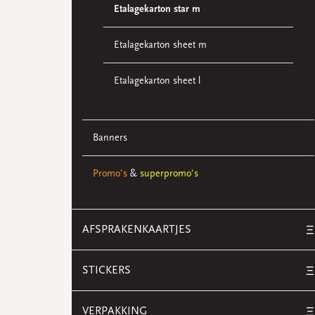
Etalagekarton star m
Etalagekarton sheet m
Etalagekarton sheet l
Banners
Promo's
&
superpromo's
AFSPRAKENKAARTJES
Ξ
STICKERS
Ξ
VERPAKKING
Ξ