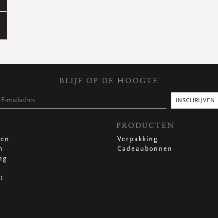
BLIJF OP DE HOOGTE
INSCHRIJVEN
PRODUCTEN
len
Verpakking
n
Cadeaubonnen
ng
t