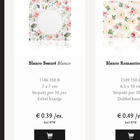
Blanco Beauté
Blanco
Blanco Romantic
1106 350 B
1109 150 
7 x 7 cm
6.5 x 10 c
Verpakt per 10 /ex.
Verpakt per 10
Enkel kaartje
Dubbel kaar
€ 0.39 /ex.
€ 0.49 /e
Excl BTW
Excl BTW