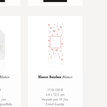
Blanco
Blanco Bandera
Blanco
B
1110 150 B
4.8 x 12.5 cm
 /ex.
Verpakt per 10 /ex.
goudfolie
Enkel kaartje