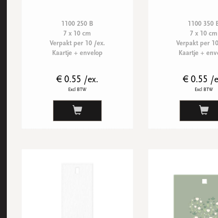
1100 250 B
1100 350 
7 x 10 cm
7 x 10 cm
Verpakt per 10 /ex.
Verpakt per 10
Kaartje + envelop
Kaartje + env
€ 0.55 /ex.
€ 0.55 /e
Excl BTW
Excl BTW