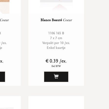
Coeur
Blanco Beauté
Coeur
B
1106 165 B
7 x 7 cm
 /ex.
Verpakt per 10 /ex.
je
Enkel kaartje
x.
€ 0.39 /ex.
Excl BTW