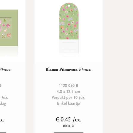
Blanco
Blanco Primavera
Blanco
B
1128 050 B
4.8 x 12.5 cm
 /ex.
Verpakt per 10 /ex.
slag
Enkel kaartje
x.
€ 0.45 /ex.
Excl BTW