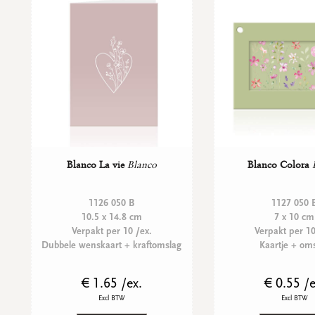
Blanco La vie
Blanco
Blanco Colora
1126 050 B
1127 050 
10.5 x 14.8 cm
7 x 10 cm
Verpakt per 10 /ex.
Verpakt per 10
Dubbele wenskaart + kraftomslag
Kaartje + om
€ 1.65 /ex.
€ 0.55 /e
Excl BTW
Excl BTW