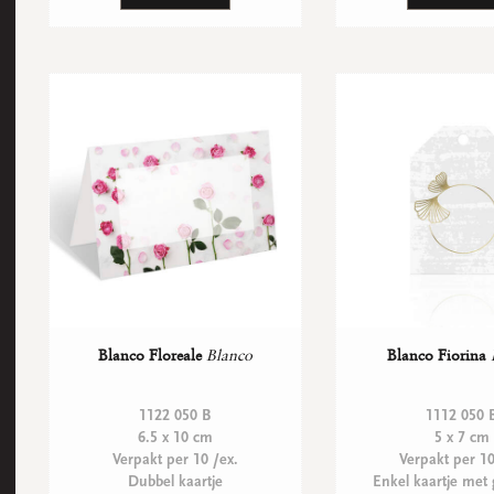
Blanco Floreale
Blanco
Blanco Fiorina
1122 050 B
1112 050 
6.5 x 10 cm
5 x 7 cm
Verpakt per 10 /ex.
Verpakt per 10
Dubbel kaartje
Enkel kaartje met 