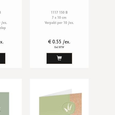
B
1117 150 B
7 x 10 cm
 /ex.
Verpakt per 10 /ex.
elop
x.
€ 0.55 /ex.
Excl BTW