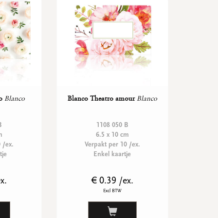
o
Blanco
Blanco Theatro amour
Blanco
B
1108 050 B
m
6.5 x 10 cm
 /ex.
Verpakt per 10 /ex.
tje
Enkel kaartje
x.
€ 0.39 /ex.
Excl BTW