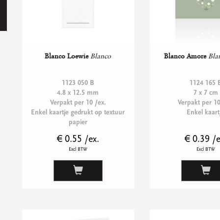
Blanco Loewie
Blanco
Blanco Amore
Bla
1123 050 B
1124 165 
4.8 x 12.5 mm
7 x 7 cm
Verpakt per 10 /ex.
Verpakt per 10
Enkel kaartje gedrukt op textuur
Enkel kaart
papier
€ 0.55 /ex.
€ 0.39 /e
Excl BTW
Excl BTW