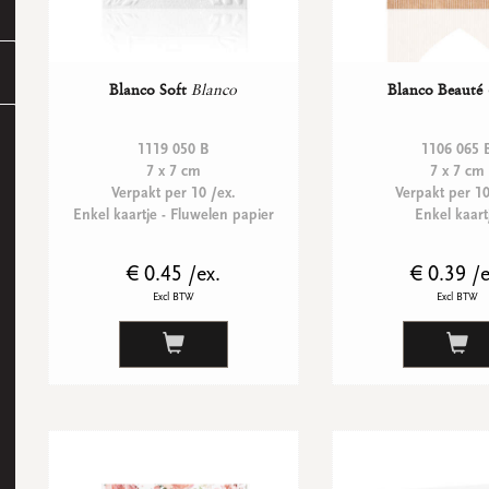
Blanco Soft
Blanco
Blanco Beauté
1119 050 B
1106 065 
7 x 7 cm
7 x 7 cm
Verpakt per 10 /ex.
Verpakt per 10
Enkel kaartje - Fluwelen papier
Enkel kaart
€ 0.45 /ex.
€ 0.39 /e
Excl BTW
Excl BTW