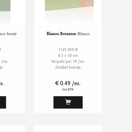
nco hartje
Blanco Botanica
Blanco
B
1125 050 B
6.5 x 10 cm
 /ex.
Verpakt per 10 /ex.
je
Dubbel kaartje
x.
€ 0.49 /ex.
Excl BTW