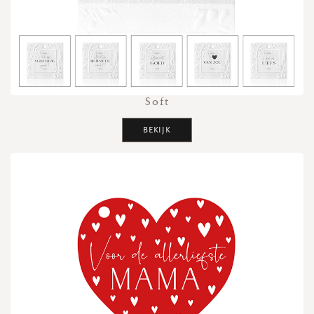
Soft
BEKIJK