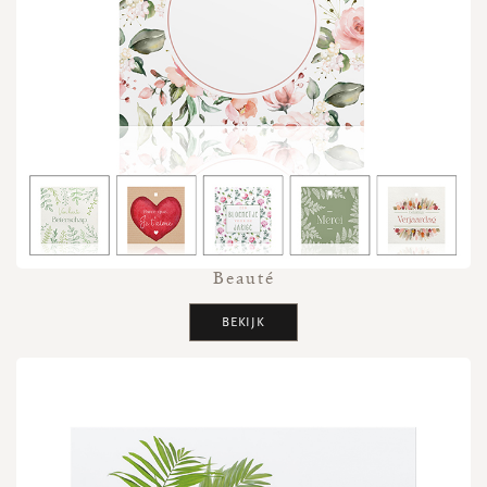
Accessoires
Droogbloemetjes
Etalagekarton
Banners
Promo's
&
super promo's
bekijk alle
bekijk alle
bekijk alle
bekijk alle
bekijk alle
bekijk alle
AFSPRAKENKAARTJES
Afsprakenkaartjes
Promo's
&
super promo's
Beauté
BEKIJK
bekijk alle
bekijk alle
STICKERS