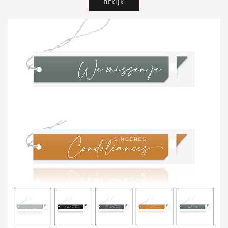
BEKIJK