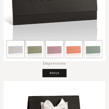
Impression
BEKIJK