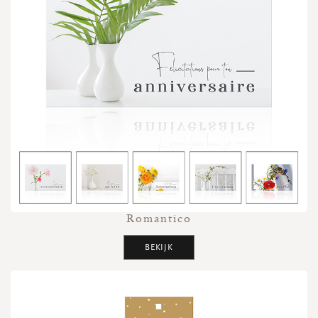
Ronde stickers
Vierkante stickers
Hartstickers
Sluitstickers
bekijk alle
bekijk alle
bekijk alle
bekijk alle
VERPAKKING
Verpakking op rol
Hoezen
Flowerbag
Romantico
Draagtassen
Omslagen
BEKIJK
Promo's
&
super promo's
bekijk alle
bekijk alle
bekijk alle
bekijk alle
bekijk alle
bekijk alle