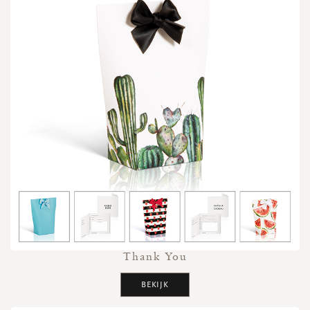
Thank You
BEKIJK