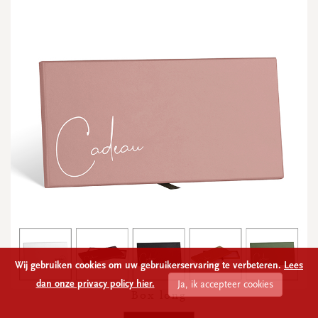
Wij gebruiken cookies om uw gebruikerservaring te verbeteren.
Lees
dan onze privacy policy hier.
Ja, ik accepteer cookies
Box long