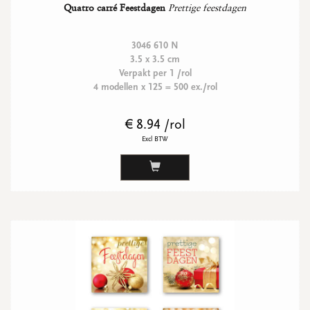
Quatro carré Feestdagen
Prettige feestdagen
3046 610 N
3.5 x 3.5 cm
Verpakt per 1 /rol
4 modellen x 125 = 500 ex./rol
€ 8.94 /rol
Excl BTW