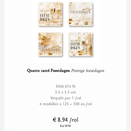
Quatro carré Feestdagen
Prettige feestdagen
3046 614 N
3.5 x 3.5 cm
Verpakt per 1 /rol
4 modellen x 125 = 500 ex./rol
€ 8.94 /rol
Excl BTW