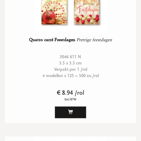
Quatro carré Feestdagen
Prettige feestdagen
3046 611 N
3.5 x 3.5 cm
Verpakt per 1 /rol
4 modellen x 125 = 500 ex./rol
€ 8.94 /rol
Excl BTW