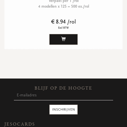
Verpakt per 1 /rol
4 modellen x 125 = 500 ex./rol
€ 8.94 /rol
Excl BTW
BLIJF OP DE HOOGTE
INSCHRIJVEN
JESOCARDS