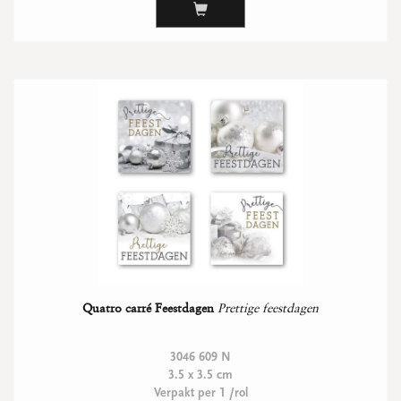
WENSKAARTEN
Vierkante wenskaartjes
Langwerpige wenskaartjes
Rechthoekige wenskaartjes
Wenskaarten
Per gelegenheid
bekijk alle
bekijk alle
bekijk alle
bekijk alle
bekijk alle
Quatro carré Feestdagen
Prettige feestdagen
3046 609 N
3.5 x 3.5 cm
Verpakt per 1 /rol