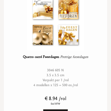
Ronde stickers
Vierkante stickers
Hartstickers
Sluitstickers
bekijk alle
bekijk alle
bekijk alle
bekijk alle
VERPAKKING
Quatro carré Feestdagen
Prettige feestdagen
Verpakking op rol
Hoezen
3046 605 N
Flowerbag
3.5 x 3.5 cm
Draagtassen
Verpakt per 1 /rol
Omslagen
4 modellen x 125 = 500 ex./rol
Promo's
&
super promo's
€ 8.94 /rol
bekijk alle
bekijk alle
bekijk alle
bekijk alle
bekijk alle
bekijk alle
Excl BTW