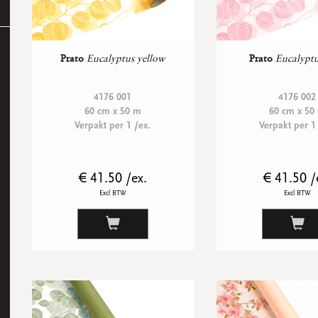
Prato
Eucalyptus yellow
Prato
Eucalyptu
4176 001
4176 002
60 cm x 50 m
60 cm x 50
Verpakt per 1 /ex.
Verpakt per 1
€ 41.50 /ex.
€ 41.50 /
Excl BTW
Excl BTW