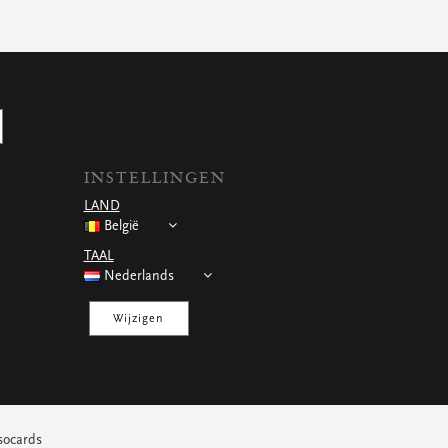
INSTELLINGEN
LAND
België
TAAL
Nederlands
Wijzigen
socards