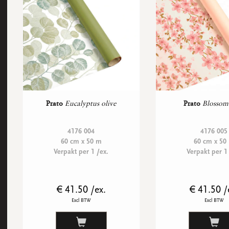
Prato
Eucalyptus olive
Prato
Blossom
4176 004
4176 005
60 cm x 50 m
60 cm x 50
Verpakt per 1 /ex.
Verpakt per 1
€ 41.50 /ex.
€ 41.50 /
Excl BTW
Excl BTW