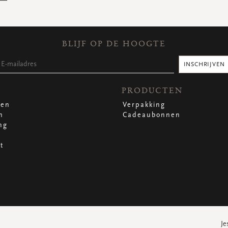
BLIJF OP DE HOOGTE
INSCHRIJVEN
PRODUCTEN
len
Verpakking
n
Cadeaubonnen
ng
t
Je