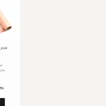
 pink
 m
 /ex.
ex.