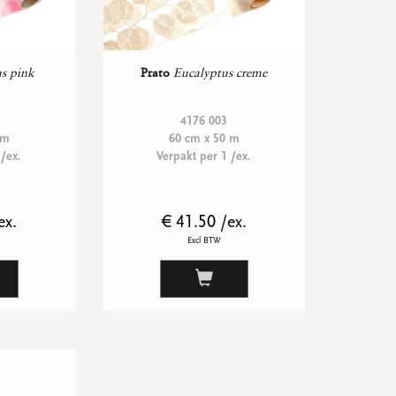
s pink
Prato
Eucalyptus creme
4176 003
 m
60 cm x 50 m
 /ex.
Verpakt per 1 /ex.
ex.
€ 41.50 /ex.
Excl BTW