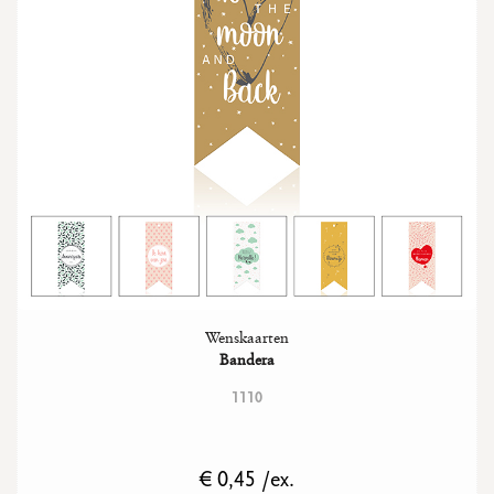
Wenskaarten
Bandera
1110
€ 0,45 /ex.