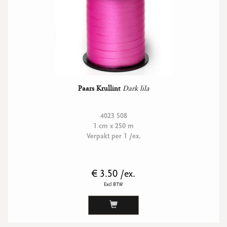
Paars Krullint
Dark lila
4023 508
1 cm x 250 m
Verpakt per 1 /ex.
€ 3.50 /ex.
Excl BTW