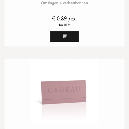
Omslagen + cadeaubonnen
€ 0.89 /ex.
Excl BTW