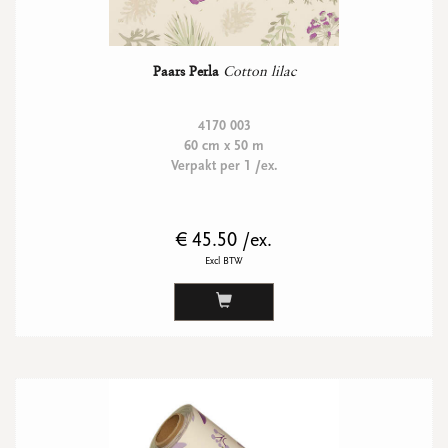
Paars Perla
Cotton lilac
4170 003
60 cm x 50 m
Verpakt per 1 /ex.
€ 45.50 /ex.
Excl BTW