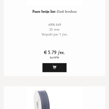
Paars Satijn lint
Dark bordeau
4006 649
25 mm
Verpakt per 1 /ex.
€ 5.79 /ex.
Excl BTW