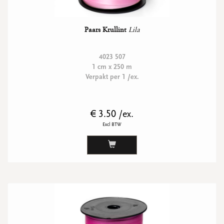
Paars Krullint
Lila
4023 507
1 cm x 250 m
Verpakt per 1 /ex.
€ 3.50 /ex.
Excl BTW