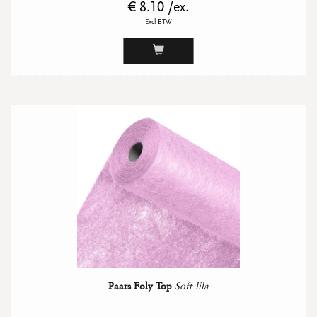
€ 8.10 /ex.
Excl BTW
Paars Foly Top
Soft lila