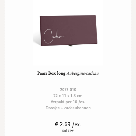
Paars Box long
Aubergine/cadeau
2073 010
22 x 11 x 1.3 cm
Verpakt per 10 /ex.
Doosjes + cadeaubonnen
€ 2.69 /ex.
Excl BTW