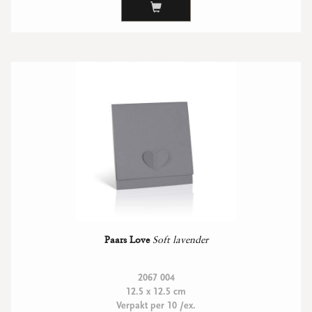
WENSKAARTEN
Vierkante wenskaartjes
Langwerpige wenskaartjes
Rechthoekige wenskaartjes
Wenskaarten
Per gelegenheid
bekijk alle
bekijk alle
bekijk alle
bekijk alle
bekijk alle
Paars Love
Soft lavender
2067 004
12.5 x 12.5 cm
Verpakt per 10 /ex.