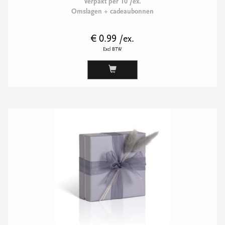
Verpakt per 10 /ex.
Omslagen + cadeaubonnen
€ 0.99 /ex.
Excl BTW