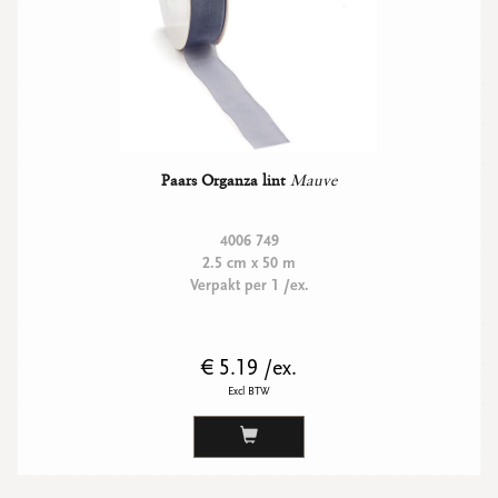
Paars Organza lint
Mauve
4006 749
2.5 cm x 50 m
Verpakt per 1 /ex.
€ 5.19 /ex.
Excl BTW