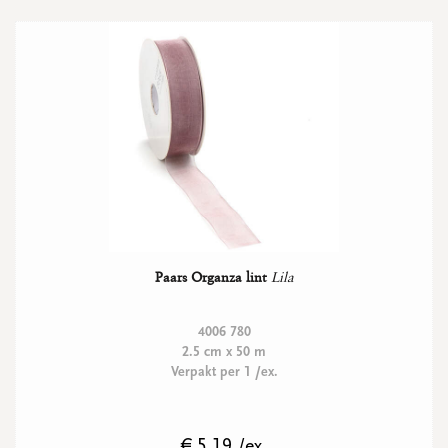
Paars Organza lint
Lila
4006 780
2.5 cm x 50 m
Verpakt per 1 /ex.
€ 5.19 /ex.