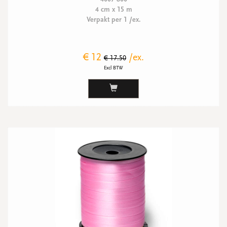
4 cm x 15 m
Verpakt per 1 /ex.
€ 12
/ex.
€ 17.50
Excl BTW