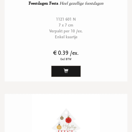
Feestdagen Festa
Heel gezellige feestdagen
1121 601 N
7 x 7 cm
Verpakt per 10 /ex.
Enkel kaartje
€ 0.39 /ex.
Excl BTW