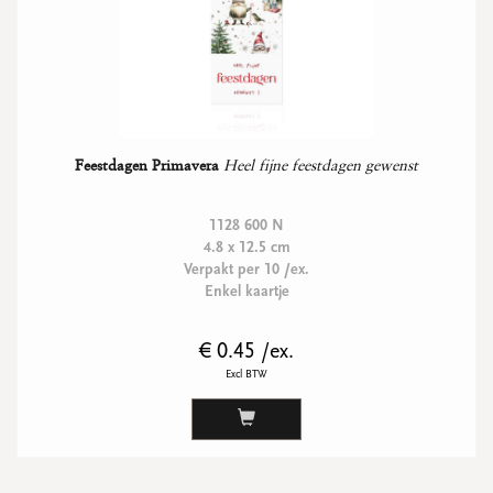
Feestdagen Primavera
Heel fijne feestdagen gewenst
1128 600 N
4.8 x 12.5 cm
Verpakt per 10 /ex.
Enkel kaartje
€ 0.45 /ex.
Excl BTW