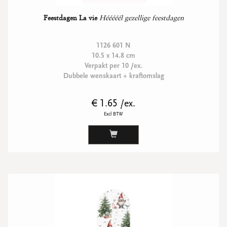
Feestdagen La vie
Hééééél gezellige feestdagen
1126 601 N
10.5 x 14.8 cm
Verpakt per 10 /ex.
Dubbele wenskaart + kraftomslag
€ 1.65 /ex.
Excl BTW