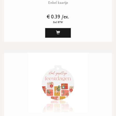
Enkel kaartje
€ 0.39 /ex.
Excl BTW