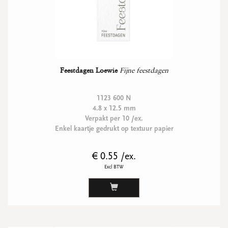
Feestdagen Loewie
Fijne feestdagen
1123 600 N
4.8 x 12.5 mm
Verpakt per 10 /ex.
Enkel kaartje gedrukt op textuur papier
€ 0.55 /ex.
Excl BTW