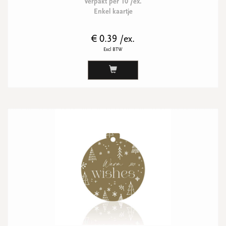
Verpakt per 10 /ex.
Enkel kaartje
€ 0.39 /ex.
Excl BTW