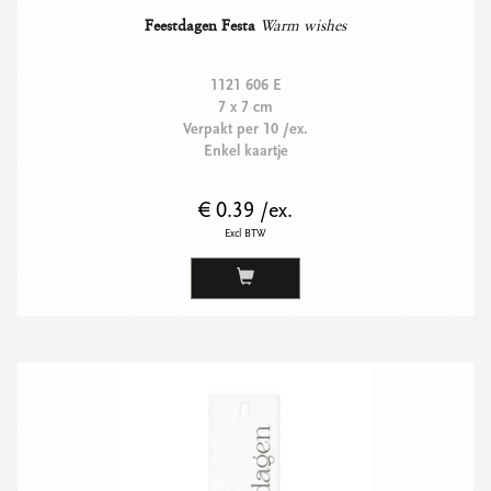
Feestdagen Festa
Warm wishes
1121 606 E
7 x 7 cm
Verpakt per 10 /ex.
Enkel kaartje
€ 0.39 /ex.
Excl BTW