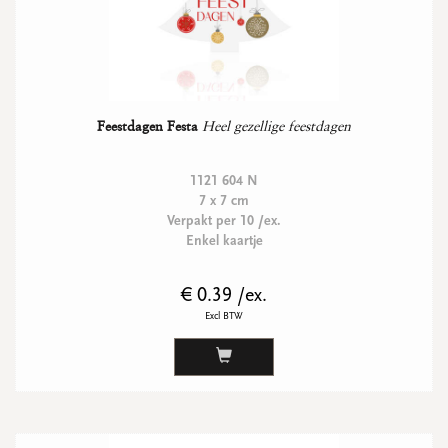
Feestdagen Festa
Heel gezellige feestdagen
1121 604 N
7 x 7 cm
Verpakt per 10 /ex.
Enkel kaartje
€ 0.39 /ex.
Excl BTW