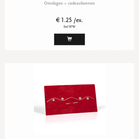
Omslagen + cadeaubonnen
€ 1.25 /ex.
Excl BTW