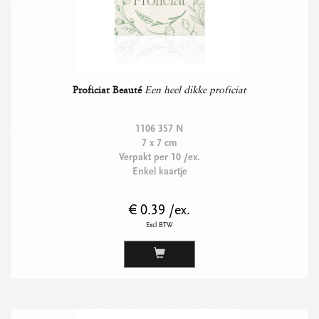
Proficiat Beauté
Een heel dikke proficiat
1106 357 N
7 x 7 cm
Verpakt per 10 /ex.
Enkel kaartje
€ 0.39 /ex.
Excl BTW