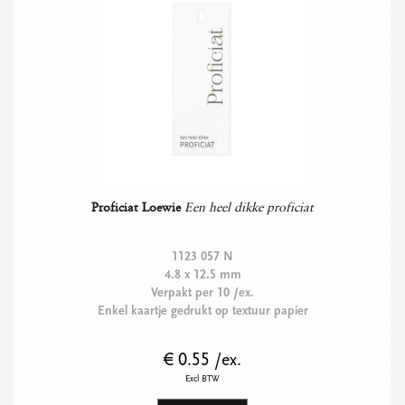
Ronde stickers
Vierkante stickers
Hartstickers
Sluitstickers
bekijk alle
bekijk alle
bekijk alle
bekijk alle
VERPAKKING
Proficiat Loewie
Een heel dikke proficiat
Verpakking op rol
Hoezen
1123 057 N
Flowerbag
4.8 x 12.5 mm
Draagtassen
Verpakt per 10 /ex.
Omslagen
Enkel kaartje gedrukt op textuur papier
Promo's
&
super promo's
€ 0.55 /ex.
bekijk alle
bekijk alle
bekijk alle
bekijk alle
bekijk alle
bekijk alle
Excl BTW