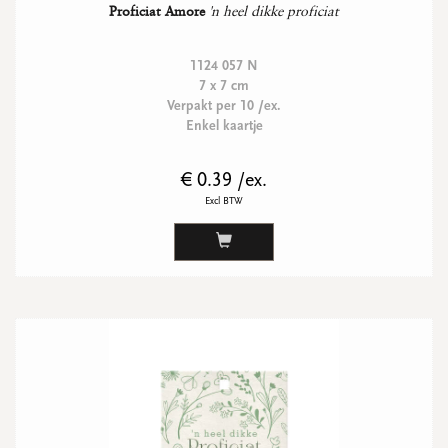
Proficiat Amore
'n heel dikke proficiat
1124 057 N
7 x 7 cm
Verpakt per 10 /ex.
Enkel kaartje
€ 0.39 /ex.
Excl BTW