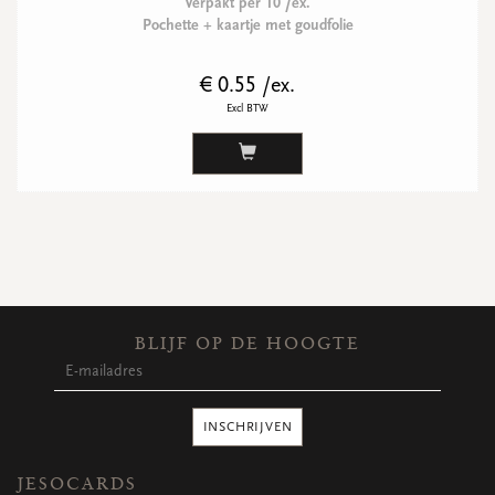
Verpakt per 10 /ex.
Pochette + kaartje met goudfolie
€ 0.55 /ex.
Excl BTW
BLIJF OP DE HOOGTE
INSCHRIJVEN
JESOCARDS