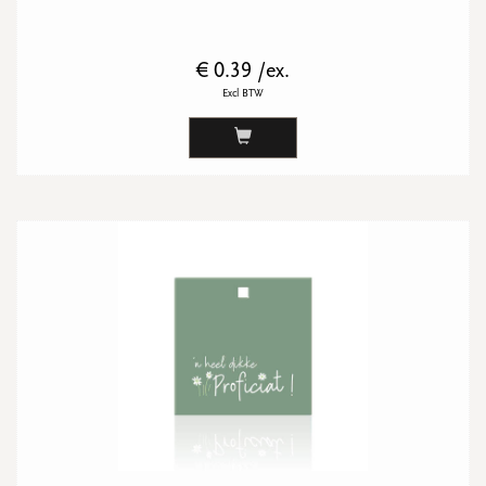
€ 0.39 /ex.
Excl BTW