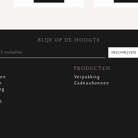
BLIJF OP DE HOOGTE
INSCHRIJVEN
PRODUCTEN
len
Verpakking
n
Cadeaubonnen
ng
t