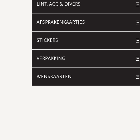
LINT, ACC & DIVERS
Ξ
AFSPRAKENKAARTJES
Ξ
STICKERS
Ξ
VERPAKKING
Ξ
WENSKAARTEN
Ξ