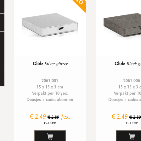
Glide
Silver glitter
Glide
Black gl
2061 001
2061 006
15 x 15 x 3 cm
15 x 15 x 3
Verpakt per 10 /ex.
Verpakt per 10
Doosjes + cadeaubonnen
Doosjes + cadea
€ 2.49
/ex.
€ 2.49
€ 2.89
€ 2.89
Excl BTW
Excl BTW