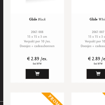
Glide
Black
Glide
Whi
2061 008
2061 007
15 x 15 x 3 cm
15 x 15 x 3
Verpakt per 10 /ex.
Verpakt per 10
Doosjes + cadeaubonnen
Doosjes + cadea
€ 2.89 /ex.
€ 2.89 /e
Excl BTW
Excl BTW