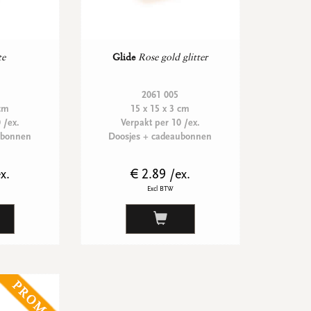
te
Glide
Rose gold glitter
2061 005
 cm
15 x 15 x 3 cm
 /ex.
Verpakt per 10 /ex.
ubonnen
Doosjes + cadeaubonnen
x.
€ 2.89 /ex.
Excl BTW