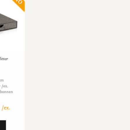
itter
 cm
 /ex.
ubonnen
/ex.