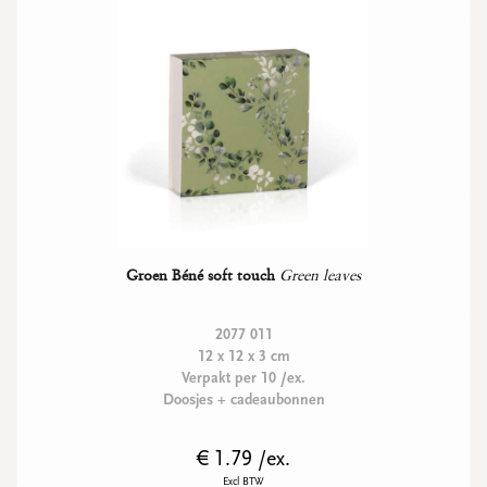
Groen Béné soft touch
Green leaves
2077 011
12 x 12 x 3 cm
Verpakt per 10 /ex.
Doosjes + cadeaubonnen
€ 1.79 /ex.
Excl BTW