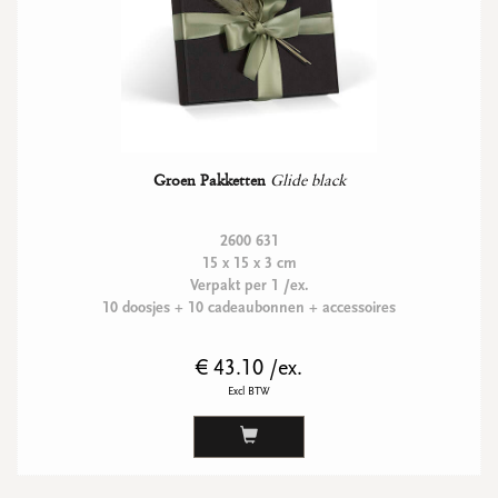
Groen Pakketten
Glide black
2600 631
15 x 15 x 3 cm
Verpakt per 1 /ex.
10 doosjes + 10 cadeaubonnen + accessoires
€ 43.10 /ex.
Excl BTW