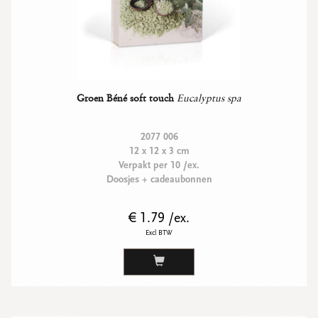
Groen Béné soft touch
Eucalyptus spa
2077 006
12 x 12 x 3 cm
Verpakt per 10 /ex.
Doosjes + cadeaubonnen
€ 1.79 /ex.
Excl BTW