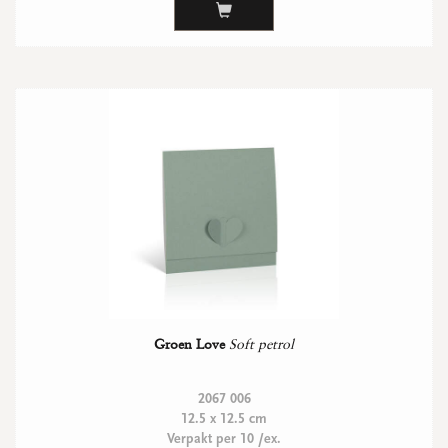
WENSKAARTEN
Vierkante wenskaartjes
Langwerpige wenskaartjes
Rechthoekige wenskaartjes
Wenskaarten
Per gelegenheid
bekijk alle
bekijk alle
bekijk alle
bekijk alle
bekijk alle
Groen Love
Soft petrol
2067 006
12.5 x 12.5 cm
Verpakt per 10 /ex.