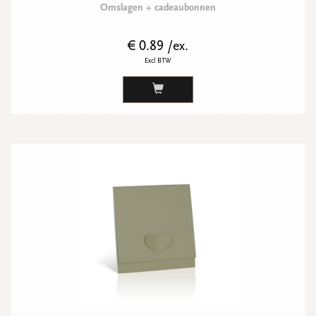
Omslagen + cadeaubonnen
€ 0.89 /ex.
Excl BTW