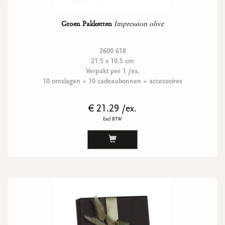
Groen Pakketten
Impression olive
2600 618
21.5 x 10.5 cm
Verpakt per 1 /ex.
10 omslagen + 10 cadeaubonnen + accessoires
€ 21.29 /ex.
Excl BTW