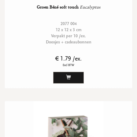
Groen Béné soft touch
Eucalyptus
2077 004
12 x 12 x 3 cm
Verpakt per 10 /ex.
Doosjes + cadeaubonnen
€ 1.79 /ex.
Excl BTW