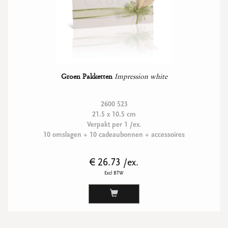
Groen Pakketten
Impression white
2600 523
21.5 x 10.5 cm
Verpakt per 1 /ex.
10 omslagen + 10 cadeaubonnen + accessoires
€ 26.73 /ex.
Excl BTW