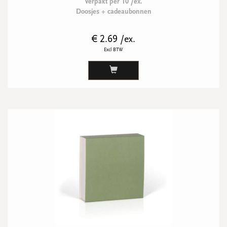
Verpakt per 10 /ex.
Doosjes + cadeaubonnen
€ 2.69 /ex.
Excl BTW