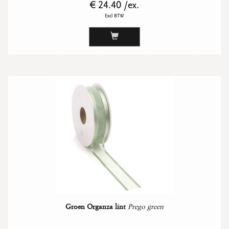
€ 24.40 /ex.
Excl BTW
Groen Organza lint
Prego green