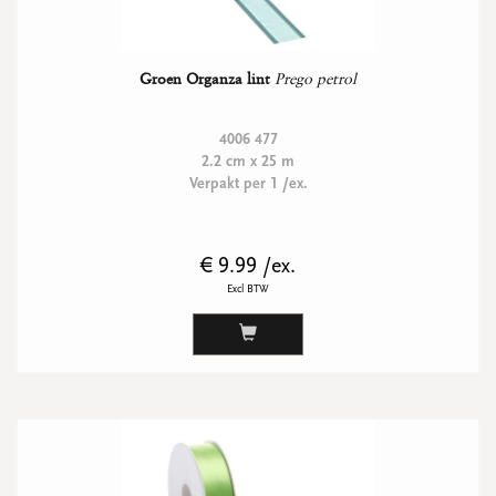
Groen Organza lint
Prego petrol
4006 477
2.2 cm x 25 m
Verpakt per 1 /ex.
€ 9.99 /ex.
Excl BTW