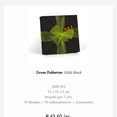
Groen Pakketten
Glide black
2600 633
15 x 15 x 3 cm
Verpakt per 1 /ex.
10 doosjes + 10 cadeaubonnen + accessoires
€ 43.60 /ex.