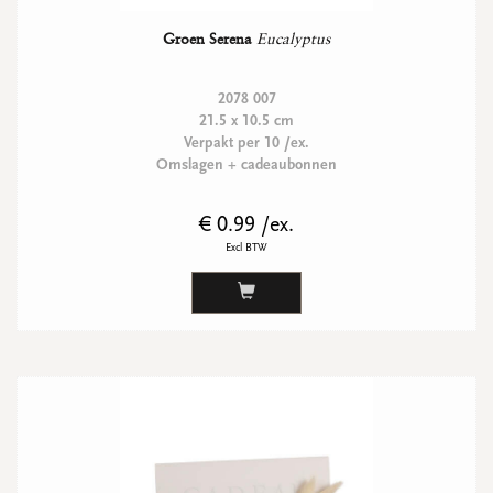
Groen Serena
Eucalyptus
2078 007
21.5 x 10.5 cm
Verpakt per 10 /ex.
Omslagen + cadeaubonnen
€ 0.99 /ex.
Excl BTW