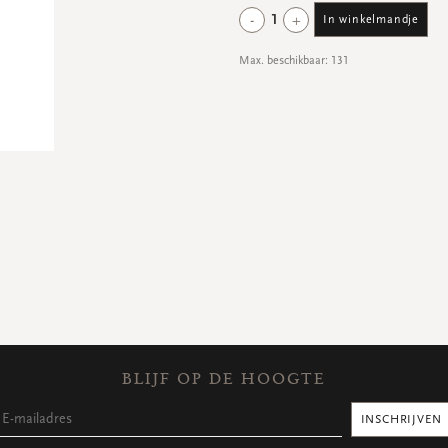
-
+
1
In winkelmandje
Max. beschikbaar: 131
BLIJF OP DE HOOGTE
INSCHRIJVEN