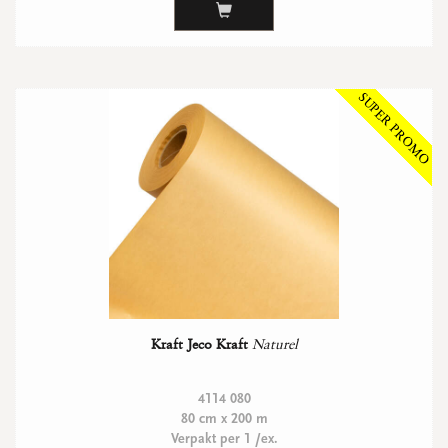
WENSKAARTEN
Vierkante wenskaartjes
Langwerpige wenskaartjes
Rechthoekige wenskaartjes
Wenskaarten
Per gelegenheid
bekijk alle
bekijk alle
bekijk alle
bekijk alle
bekijk alle
Kraft Jeco Kraft
Naturel
4114 080
80 cm x 200 m
Verpakt per 1 /ex.