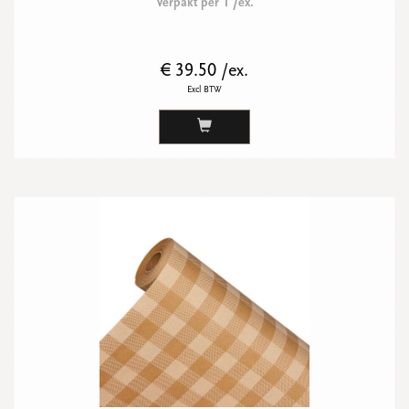
Verpakt per 1 /ex.
€ 39.50 /ex.
Excl BTW