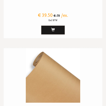
€ 39.50
/ex.
€ 79
Excl BTW