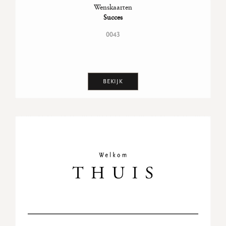
Wenskaarten
Succes
0043
BEKIJK