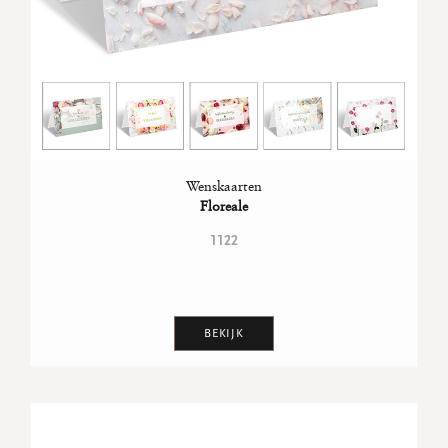
Wenskaarten
Floreale
1122
BEKIJK