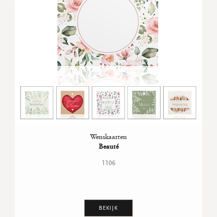
Wenskaarten
Beauté
1106
BEKIJK