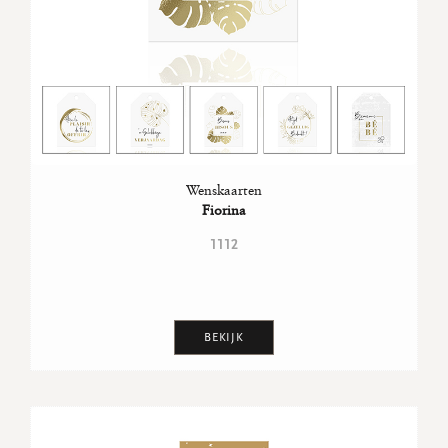
Wenskaarten
Fiorina
1112
BEKIJK