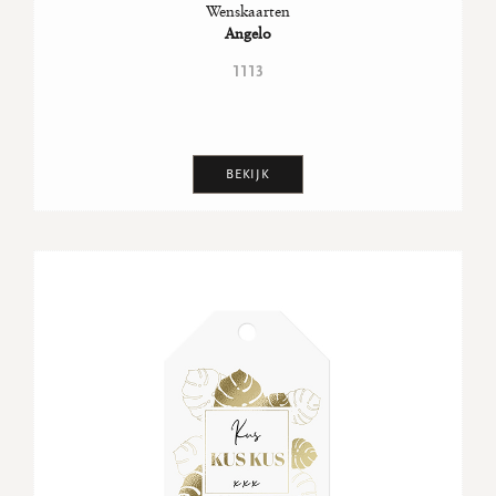
Wenskaarten
Angelo
1113
BEKIJK