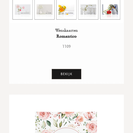
Wenskaarten
Romantico
1109
BEKIJK