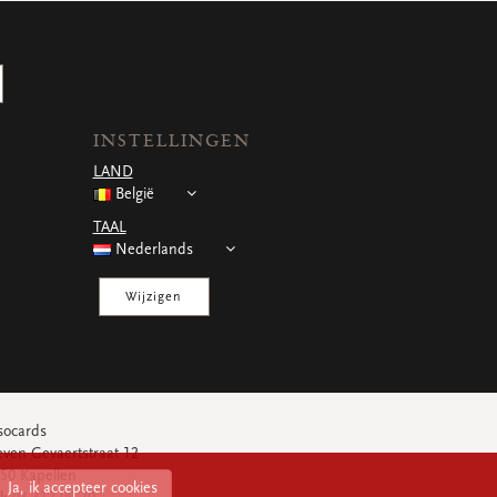
INSTELLINGEN
LAND
België
TAAL
Nederlands
Wijzigen
socards
even Gevaertstraat 12
50 Kapellen
Ja, ik accepteer cookies