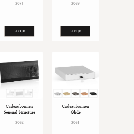
2071
2069
BEKIJK
BEKIJK
Cadeaubonnen
Cadeaubonnen
Sensual Structure
Glide
2062
2061