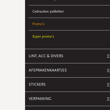
Cadeaubon pakketten
Promo's
Super promo's
LINT, ACC & DIVERS
Ξ
AFSPRAKENKAARTJES
Ξ
STICKERS
Ξ
VERPAKKING
Ξ