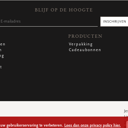
BLIJF OP DE HOOGTE
INSCHRIJVEN
PRODUCTEN
len
Verpakking
n
Cadeaubonnen
ng
t
Je
Li
29
 uw gebruikerservaring te verbeteren.
Lees dan onze privacy policy hier.