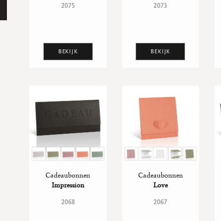
2075
2073
BEKIJK
BEKIJK
Cadeaubonnen
Cadeaubonnen
Impression
Love
2068
2067