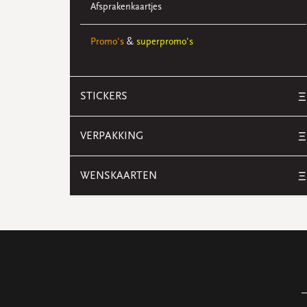
Afsprakenkaartjes
Promo's
&
superpromo's
STICKERS
Ξ
VERPAKKING
Ξ
WENSKAARTEN
Ξ