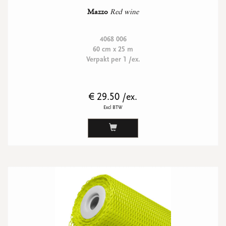
Mazzo
Red wine
4068 006
60 cm x 25 m
Verpakt per 1 /ex.
€ 29.50 /ex.
Excl BTW