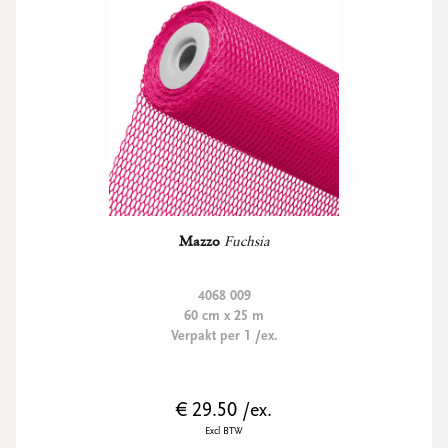
Mazzo
Fuchsia
4068 009
60 cm x 25 m
Verpakt per 1 /ex.
€ 29.50 /ex.
Excl BTW