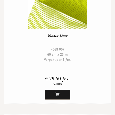
Mazzo
Lime
4068 007
60 cm x 25 m
Verpakt per 1 /ex.
€ 29.50 /ex.
Excl BTW