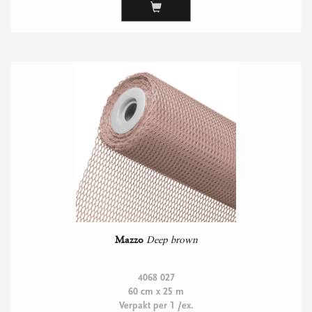
WENSKAARTEN
Vierkante wenskaartjes
Langwerpige wenskaartjes
Rechthoekige wenskaartjes
Wenskaarten
Per gelegenheid
bekijk alle
bekijk alle
bekijk alle
bekijk alle
bekijk alle
Mazzo
Deep brown
4068 027
60 cm x 25 m
Verpakt per 1 /ex.