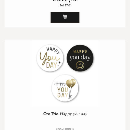
Excl BTW
Oro Trio
Happy you day
3054 099 E