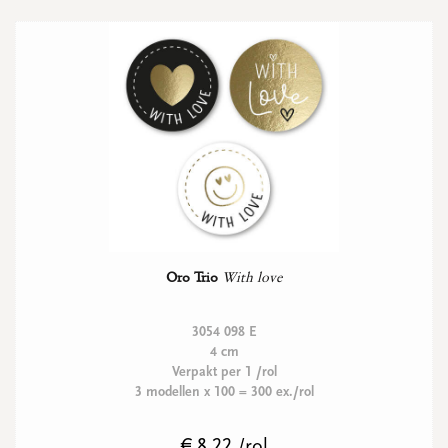
Oro Trio
With love
3054 098 E
4 cm
Verpakt per 1 /rol
3 modellen x 100 = 300 ex./rol
€ 8.22 /rol