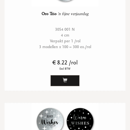
Oro Trio
'n fijne verjaardag
3054 001 N
4 cm
Verpakt per 1 /rol
3 modellen x 100 = 300 ex./rol
€ 8.22 /rol
Excl BTW