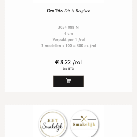
Oro Trio
Dit is Belgisch
3054 088 N
4 cm
Verpakt per 1 /rol
3 modellen x 100 = 300 ex./rol
€ 8.22 /rol
Excl BTW