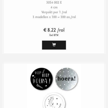
3054 002 E
4 cm
Verpakt per 1 /rol
3 modellen x 100 = 300 ex./rol
€ 8.22 /rol
Excl BTW