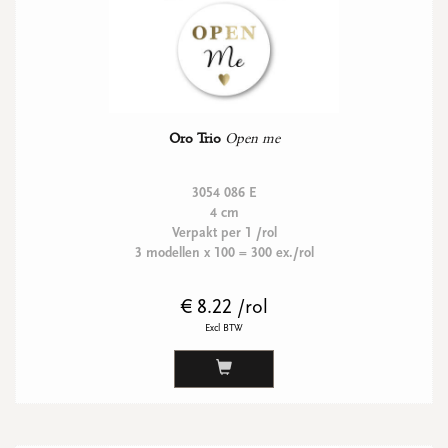
Oro Trio
Open me
3054 086 E
4 cm
Verpakt per 1 /rol
3 modellen x 100 = 300 ex./rol
€ 8.22 /rol
Excl BTW