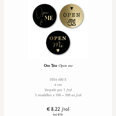
Oro Trio
Open me
3054 400 E
4 cm
Verpakt per 1 /rol
3 modellen x 100 = 300 ex./rol
€ 8.22 /rol
Excl BTW