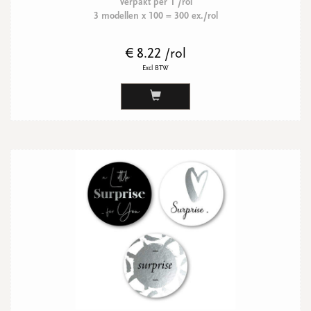
Verpakt per 1 /rol
3 modellen x 100 = 300 ex./rol
€ 8.22 /rol
Excl BTW