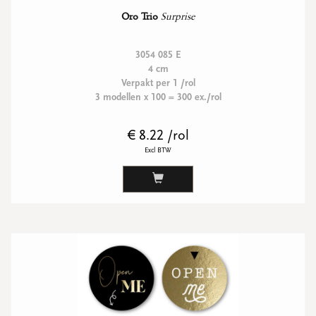
Oro Trio
Surprise
3054 085 E
4 cm
Verpakt per 1 /rol
3 modellen x 100 = 300 ex./rol
€ 8.22 /rol
Excl BTW