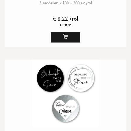
3 modellen x 100 = 300 ex./rol
€ 8.22 /rol
Excl BTW