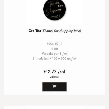
Oro Trio
Thanks for shopping local
3054 351 E
4 cm
Verpakt per 1 /rol
3 modellen x 100 = 300 ex./rol
€ 8.22 /rol
Excl BTW