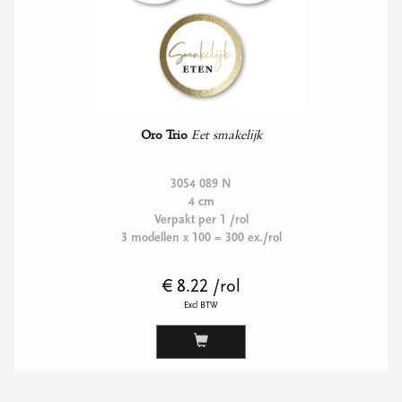
Oro Trio
Eet smakelijk
3054 089 N
4 cm
Verpakt per 1 /rol
3 modellen x 100 = 300 ex./rol
€ 8.22 /rol
Excl BTW