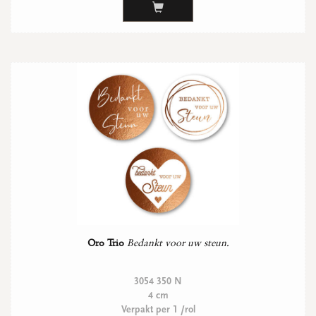
WENSKAARTEN
Vierkante wenskaartjes
Langwerpige wenskaartjes
Rechthoekige wenskaartjes
Wenskaarten
Per gelegenheid
bekijk alle
bekijk alle
bekijk alle
bekijk alle
bekijk alle
Oro Trio
Bedankt voor uw steun.
3054 350 N
4 cm
Verpakt per 1 /rol