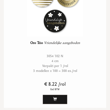
Oro Trio
Vriendelijke aangeboden
3054 102 N
4 cm
Verpakt per 1 /rol
3 modellen x 100 = 300 ex./rol
€ 8.22 /rol
Excl BTW