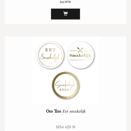
Excl BTW
Oro Trio
Eet smakelijk
3054 420 N