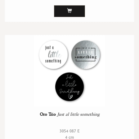
Oro Trio
Just al little something
3054 087 E
4 cm