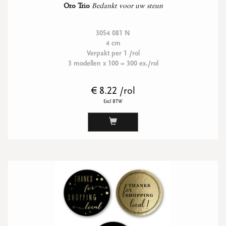
Oro Trio
Bedankt voor uw steun
3054 081 N
4 cm
Verpakt per 1 /rol
3 modellen x 100 = 300 ex./rol
€ 8.22 /rol
Excl BTW