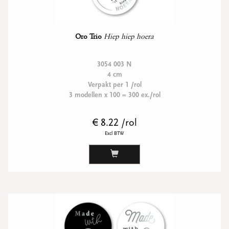
Oro Trio
Hiep hiep hoera
3054 003 N
4 cm
Verpakt per 1 /rol
3 modellen x 100 = 300 ex./rol
€ 8.22 /rol
Excl BTW