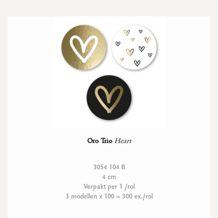
Oro Trio
Heart
3054 104 B
4 cm
Verpakt per 1 /rol
3 modellen x 100 = 300 ex./rol