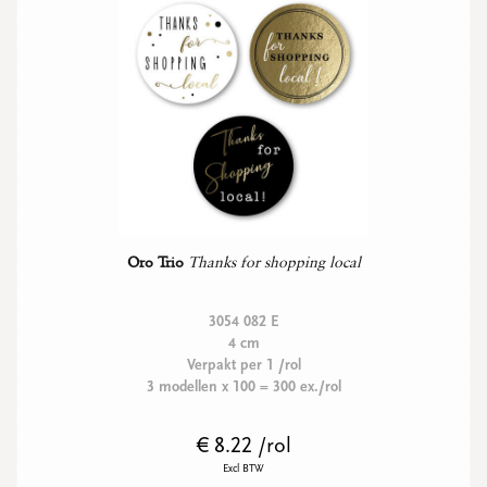
Oro Trio
Thanks for shopping local
3054 082 E
4 cm
Verpakt per 1 /rol
3 modellen x 100 = 300 ex./rol
€ 8.22 /rol
Excl BTW