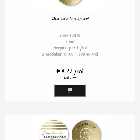
Oro Trio
Dankjewel
3054 100 N
4 cm
Verpakt per 1 /rol
3 modellen x 100 = 300 ex./rol
€ 8.22 /rol
Excl BTW