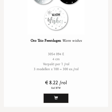
Oro Trio Feestdagen
Warm wishes
3054 094 E
4 cm
Verpakt per 1 /rol
3 modellen x 100 = 300 ex./rol
€ 8.22 /rol
Excl BTW