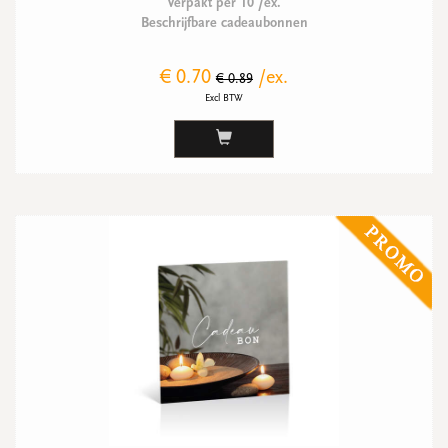
Verpakt per 10 /ex.
Beschrijfbare cadeaubonnen
€ 0.70
/ex.
€ 0.89
Excl BTW