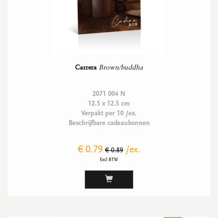
Carrera
Brown/buddha
2071 004 N
12.5 x 12.5 cm
Verpakt per 10 /ex.
Beschrijfbare cadeaubonnen
€ 0.79
/ex.
€ 0.89
Excl BTW