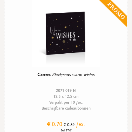
Carrera
Black/stars warm wishes
2071 019 N
12.5 x 12.5 cm
Verpakt per 10 /ex.
Beschrijfbare cadeaubonnen
€ 0.70
/ex.
€ 0.89
Excl BTW