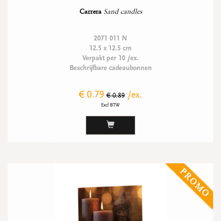
Carrera
Sand candles
2071 011 N
12.5 x 12.5 cm
Verpakt per 10 /ex.
Beschrijfbare cadeaubonnen
€ 0.79
/ex.
€ 0.89
Excl BTW