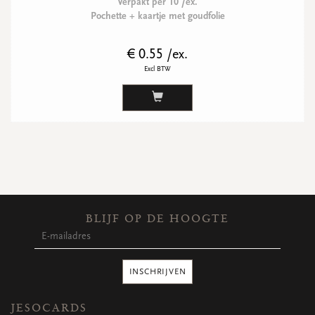
Verpakt per 10 /ex.
Pochette + kaartje met goudfolie
€ 0.55 /ex.
Excl BTW
BLIJF OP DE HOOGTE
INSCHRIJVEN
JESOCARDS