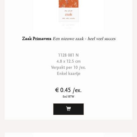
Zaak Primavera
Een nieuwe zaak - heel veel succes
1128 081 N
4.8 x 12.5 cm
Verpakt per 10 /ex.
Enkel kaartje
€ 0.45 /ex.
Excl BTW