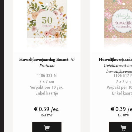
Huwelijksverjaardag Beauté
50
Huwelijksverjaard
Proficiat
Gefeliciteerd met
huwelijksverja
1106 323 N
1106 317 
7 x 7 cm
7 x 7 cm
Verpakt per 10 /ex.
Verpakt per 10
Enkel kaartje
Enkel kaart
€ 0.39 /ex.
€ 0.39 /e
Excl BTW
Excl BTW