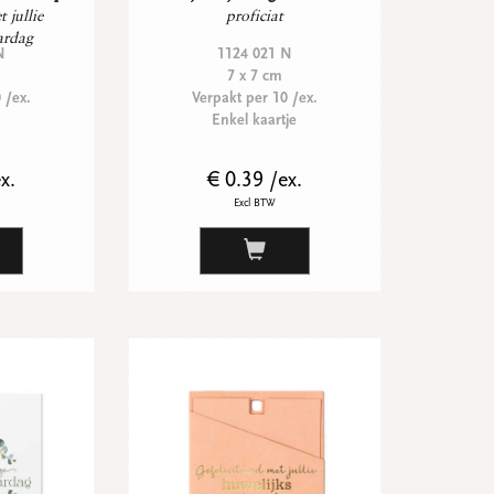
 jullie
proficiat
ardag
N
1124 021 N
7 x 7 cm
 /ex.
Verpakt per 10 /ex.
Enkel kaartje
x.
€ 0.39 /ex.
Excl BTW