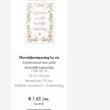
Huwelijksverjaardag La vie
Gefeliciteerd met jullie
huwelijksverjaardag
1126 167 N
10.5 x 14.8 cm
Verpakt per 10 /ex.
Dubbele wenskaart + kraftomslag
€ 1.65 /ex.
Excl BTW