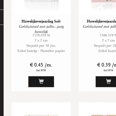
Huwelijksverjaardag Soft
Huwelijksverjaard
Gefeliciteerd met jullie...jarig
Gefeliciteerd met jul
huwelijk
1119 019 N
1106 319 
7 x 7 cm
7 x 7 cm
Verpakt per 10 /ex.
Verpakt per 10
Enkel kaartje - Fluwelen papier
Enkel kaart
€ 0.45 /ex.
€ 0.39 /e
Excl BTW
Excl BTW