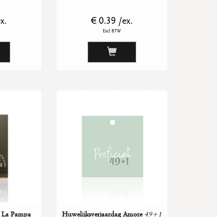
x.
€ 0.39 /ex.
Excl BTW
g La Pampa
Huwelijksverjaardag Amore
49+1