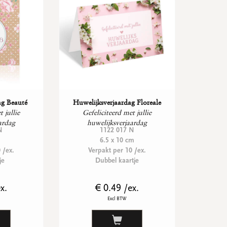
ag Beauté
Huwelijksverjaardag Floreale
 jullie
Gefeliciteerd met jullie
ardag
huwelijksverjaardag
N
1122 017 N
6.5 x 10 cm
 /ex.
Verpakt per 10 /ex.
je
Dubbel kaartje
x.
€ 0.49 /ex.
Excl BTW