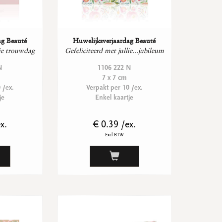
ag Beauté
Huwelijksverjaardag Beauté
lie trouwdag
Gefeliciteerd met jullie...jubileum
N
1106 222 N
7 x 7 cm
 /ex.
Verpakt per 10 /ex.
je
Enkel kaartje
x.
€ 0.39 /ex.
Excl BTW