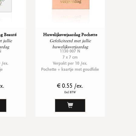
ag Beauté
Huwelijksverjaardag Pochette
 jullie
Gefeliciteerd met jullie
ardag
huwelijksverjaardag
N
1130 007 N
7 x 7 cm
 /ex.
Verpakt per 10 /ex.
je
Pochette + kaartje met goudfolie
x.
€ 0.55 /ex.
Excl BTW