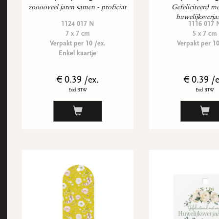
zooooveel jaren samen - proficiat
Gefeliciteerd met
huwelijksverja
1124 017 N
1116 017 
7 x 7 cm
5 x 7 cm
Verpakt per 10 /ex.
Verpakt per 10
Enkel kaartje
€ 0.39 /ex.
€ 0.39 /e
Excl BTW
Excl BTW