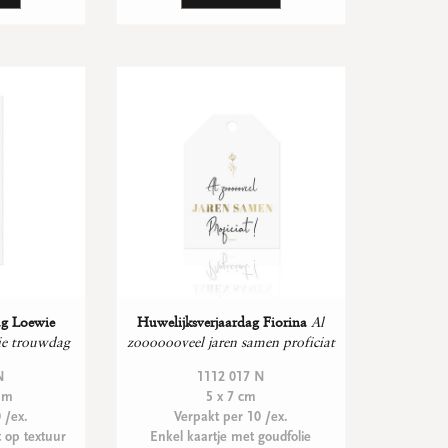
ag Loewie
Huwelijksverjaardag Fiorina
Al
lie trouwdag
zooooooveel jaren samen proficiat
N
1112 017 N
 mm
5 x 7 cm
 /ex.
Verpakt per 10 /ex.
t op textuur
Enkel kaartje met goudfolie