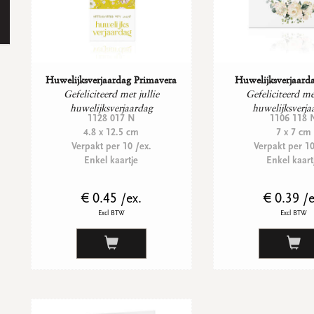
Huwelijksverjaardag Primavera
Huwelijksverjaard
Gefeliciteerd met jullie
Gefeliciteerd met
huwelijksverjaardag
huwelijksverja
1128 017 N
1106 118 
4.8 x 12.5 cm
7 x 7 cm
Verpakt per 10 /ex.
Verpakt per 10
Enkel kaartje
Enkel kaart
€ 0.45 /ex.
€ 0.39 /e
Excl BTW
Excl BTW