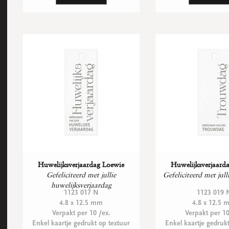
Huwelijksverjaardag Loewie
Huwelijksverjaard
Gefeliciteerd met jullie
Gefeliciteerd met jul
huwelijksverjaardag
1123 017 N
1123 019 
4.8 x 12.5 mm
4.8 x 12.5
Verpakt per 10 /ex.
Verpakt per 10
Enkel kaartje gedrukt op textuur
Enkel kaartje gedruk