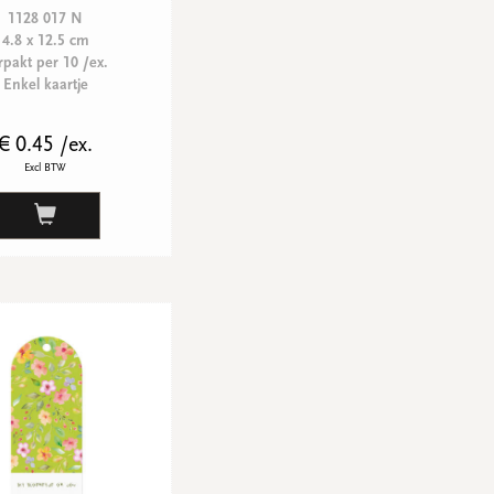
1128 017 N
4.8 x 12.5 cm
rpakt per 10 /ex.
Enkel kaartje
€ 0.45 /ex.
Excl BTW