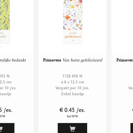
telijke bedankt
Primavera
Van harte gefeliciteerd
Primaver
055 N
1128 056 N
12.5 cm
4.8 x 12.5 cm
er 10 /ex.
Verpakt per 10 /ex.
Ve
kaartje
Enkel kaartje
5 /ex.
€ 0.45 /ex.
 BTW
Excl BTW