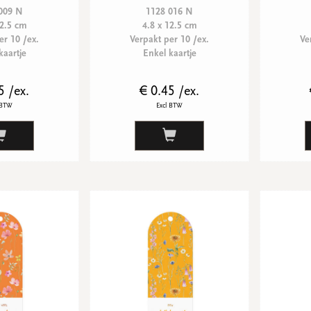
009 N
1128 016 N
12.5 cm
4.8 x 12.5 cm
er 10 /ex.
Verpakt per 10 /ex.
Ve
kaartje
Enkel kaartje
5 /ex.
€ 0.45 /ex.
 BTW
Excl BTW