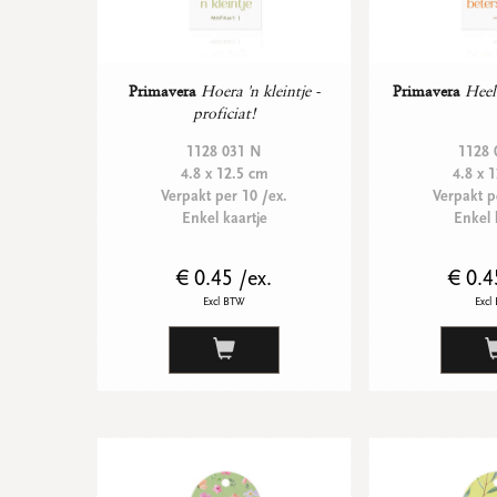
Primavera
Hoera 'n kleintje -
Primavera
Heel
proficiat!
1128 031 N
1128 
4.8 x 12.5 cm
4.8 x 
Verpakt per 10 /ex.
Verpakt p
Enkel kaartje
Enkel 
€ 0.45 /ex.
€ 0.4
Excl BTW
Excl