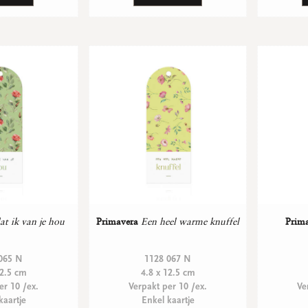
t ik van je hou
Primavera
Een heel warme knuffel
Prim
065 N
1128 067 N
12.5 cm
4.8 x 12.5 cm
er 10 /ex.
Verpakt per 10 /ex.
Ve
kaartje
Enkel kaartje