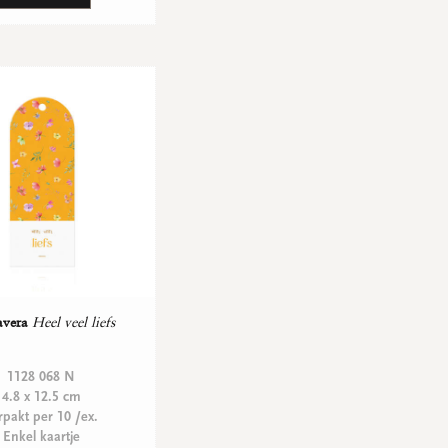
avera
Heel veel liefs
1128 068 N
4.8 x 12.5 cm
rpakt per 10 /ex.
Enkel kaartje