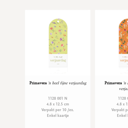
Primavera
'n heel fijne verjaardag
Primavera
'n 
verja
1128 001 N
1128 
4.8 x 12.5 cm
4.8 x 
Verpakt per 10 /ex.
Verpakt p
Enkel kaartje
Enkel 