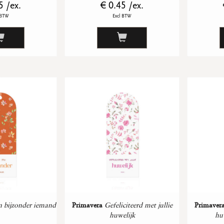
5 /ex.
€ 0.45 /ex.
 BTW
Excl BTW
n bijzonder iemand
Primavera
Gefeliciteerd met jullie
Primaver
huwelijk
hu