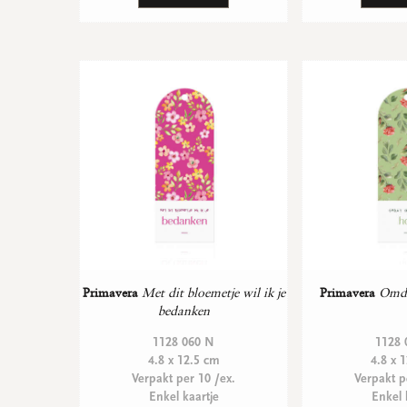
Primavera
Met dit bloemetje wil ik je
Primavera
Omda
bedanken
1128 060 N
1128 
4.8 x 12.5 cm
4.8 x 
Verpakt per 10 /ex.
Verpakt p
Enkel kaartje
Enkel 