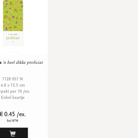
a
'n heel dikke proficiat
1128 057 N
4.8 x 12.5 cm
rpakt per 10 /ex.
Enkel kaartje
€ 0.45 /ex.
Excl BTW