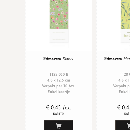
Primavera
Blanco
Primavera
Har
1128 050 B
1128 
4.8 x 12.5 cm
4.8 x 
Verpakt per 10 /ex.
Verpakt p
Enkel kaartje
Enkel 
€ 0.45 /ex.
€ 0.4
Excl BTW
Excl