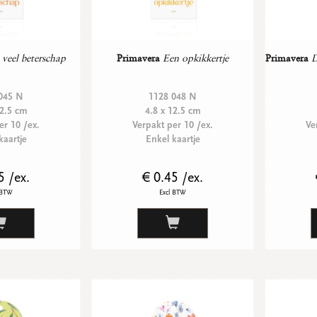
 veel beterschap
Primavera
Een opkikkertje
Primavera
D
045 N
1128 048 N
12.5 cm
4.8 x 12.5 cm
er 10 /ex.
Verpakt per 10 /ex.
Ve
kaartje
Enkel kaartje
5 /ex.
€ 0.45 /ex.
 BTW
Excl BTW