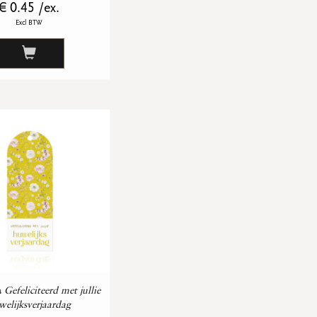
€ 0.45 /ex.
Excl BTW
a
Gefeliciteerd met jullie
welijksverjaardag