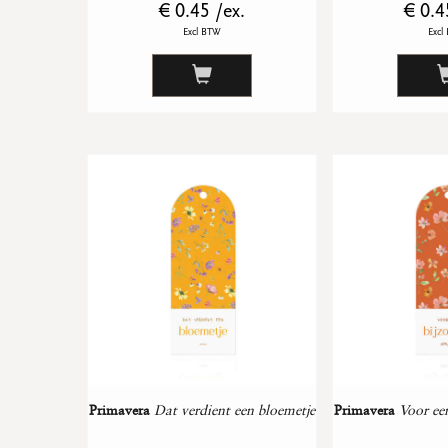
€ 0.45 /ex.
€ 0.4
Excl BTW
Excl
Primavera
Dat verdient een bloemetje
Primavera
Voor ee