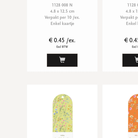
1128 008 N
1128 
4.8 x 12.5 cm
4.8 x 
Verpakt per 10 /ex.
Verpakt p
Enkel kaartje
Enkel 
€ 0.45 /ex.
€ 0.4
Excl BTW
Excl