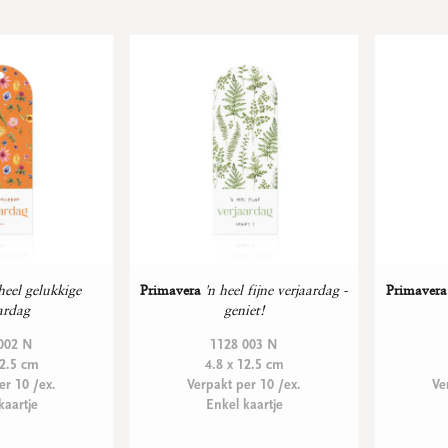
heel gelukkige
Primavera
'n heel fijne verjaardag -
Primavera
ardag
geniet!
002 N
1128 003 N
12.5 cm
4.8 x 12.5 cm
er 10 /ex.
Verpakt per 10 /ex.
Ve
kaartje
Enkel kaartje