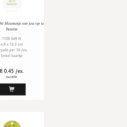
it bloemetje om jou op te
beuren
1128 049 N
4.8 x 12.5 cm
rpakt per 10 /ex.
Enkel kaartje
€ 0.45 /ex.
Excl BTW