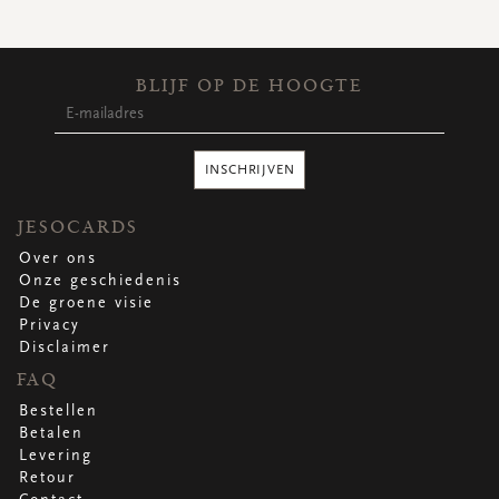
WENSKAARTEN
Vierkante wenskaartjes
Langwerpige wenskaartjes
BLIJF OP DE HOOGTE
Rechthoekige wenskaartjes
Wenskaarten
Per gelegenheid
INSCHRIJVEN
bekijk alle
bekijk alle
bekijk alle
bekijk alle
bekijk alle
JESOCARDS
Over ons
Onze geschiedenis
De groene visie
Privacy
Disclaimer
FAQ
Bestellen
Betalen
Levering
Retour