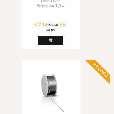
3 mm x 50 m
Verpakt per 1 /ex.
€ 7.12
/ex.
€ 8.90
Excl BTW