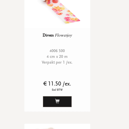
Ronde stickers
Vierkante stickers
Hartstickers
Sluitstickers
Divers
Flowerjoy
bekijk alle
bekijk alle
bekijk alle
bekijk alle
4006 500
4 cm x 20 m
Verpakt per 1 /ex.
VERPAKKING
Verpakking op rol
Hoezen
€ 11.50 /ex.
Flowerbag
Draagtassen
Excl BTW
Omslagen
Promo's
&
super promo's
bekijk alle
bekijk alle
bekijk alle
bekijk alle
bekijk alle
bekijk alle