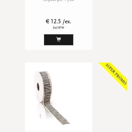
€ 12.5 /ex.
Excl BTW