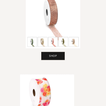
Accessoires
Droogbloemetjes
Etalagekarton
Banners
Promo's
&
super promo's
bekijk alle
bekijk alle
bekijk alle
bekijk alle
bekijk alle
bekijk alle
AFSPRAKENKAARTJES
Afsprakenkaartjes
SHOP
Promo's
&
super promo's
bekijk alle
bekijk alle
STICKERS