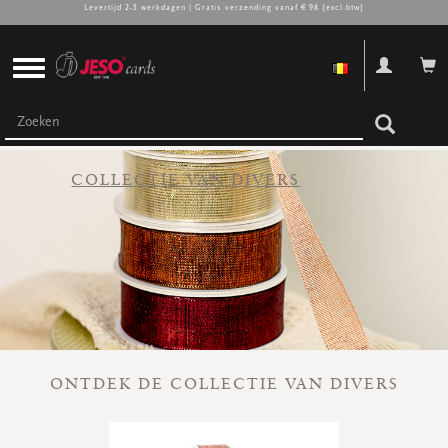
Levertijd 2-5 werkdagen | Gratis verzending vanaf € 98 (excl.btw)
CADEAUBONNEN
COLLECTIE VAN DIVERS
Cadeaubon omslagen
Cadeaubon doosjes
Cadeaubon zakjes
Cadeaubon pakketten
Promo's
Super promo's
bekijk alle
bekijk alle
bekijk alle
bekijk alle
bekijk alle
bekijk alle
ONTDEK DE COLLECTIE VAN DIVERS
LINT, ACC & DIVERS
Lint