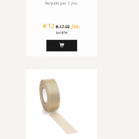
Verpakt per 1 /ex.
€ 12
/ex.
€ 17.50
Excl BTW