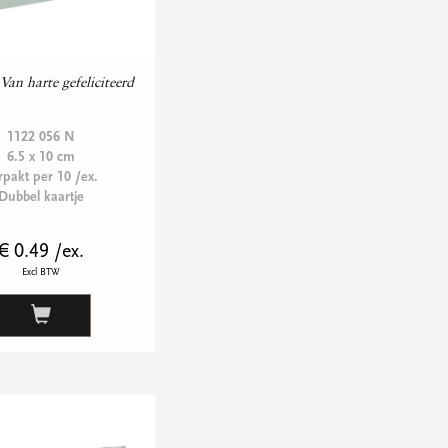
Van harte gefeliciteerd
1122 056 N
6.5 x 10 cm
rpakt per 10 /ex.
Dubbel kaartje
€ 0.49 /ex.
Excl BTW