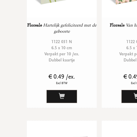
Floreale
Hartelijk gefeliciteerd met de
Floreale
Van ha
geboorte
1122 031 N
1122 
6.5 x 10 cm
6.5 x
Verpakt per 10 /ex.
Verpakt p
Dubbel kaartje
Dubbel 
€ 0.49 /ex.
€ 0.4
Excl BTW
Excl