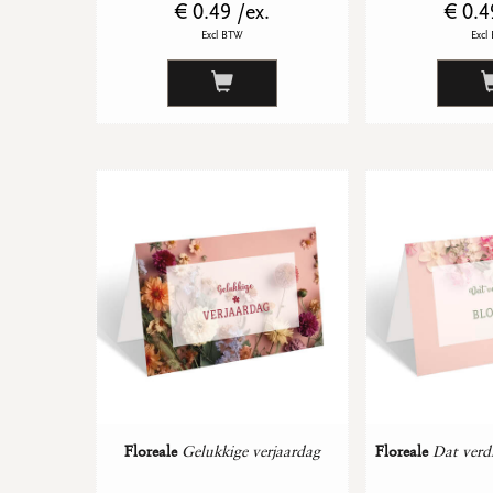
€ 0.49 /ex.
€ 0.4
Excl BTW
Excl
Floreale
Gelukkige verjaardag
Floreale
Dat verd