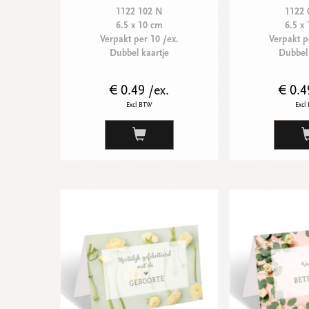
1122 102 N
1122 
6.5 x 10 cm
6.5 x
Verpakt per 10 /ex.
Verpakt p
Dubbel kaartje
Dubbel 
€ 0.49 /ex.
€ 0.4
Excl BTW
Excl