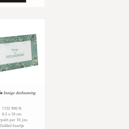
le
Innige deelneming
1122 900 N
6.5 x 10 cm
rpakt per 10 /ex.
Dubbel kaartje