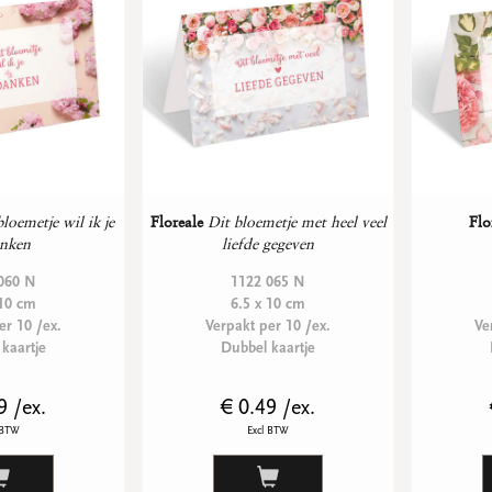
loemetje wil ik je
Floreale
Dit bloemetje met heel veel
Flo
nken
liefde gegeven
060 N
1122 065 N
 10 cm
6.5 x 10 cm
er 10 /ex.
Verpakt per 10 /ex.
Ve
kaartje
Dubbel kaartje
9 /ex.
€ 0.49 /ex.
 BTW
Excl BTW