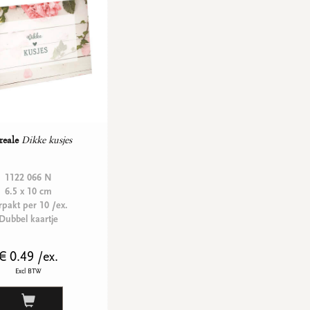
reale
Dikke kusjes
1122 066 N
6.5 x 10 cm
rpakt per 10 /ex.
Dubbel kaartje
€ 0.49 /ex.
Excl BTW