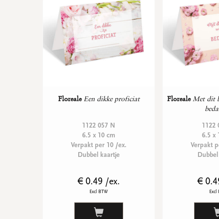
Floreale
Een dikke proficiat
Floreale
Met dit b
beda
1122 057 N
1122 
6.5 x 10 cm
6.5 x
Verpakt per 10 /ex.
Verpakt p
Dubbel kaartje
Dubbel 
€ 0.49 /ex.
€ 0.4
Excl BTW
Excl