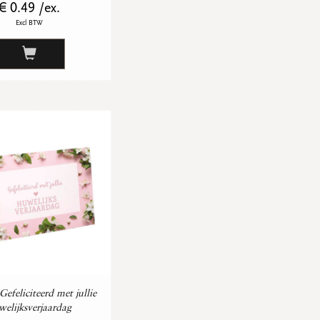
€ 0.49 /ex.
Excl BTW
Gefeliciteerd met jullie
welijksverjaardag