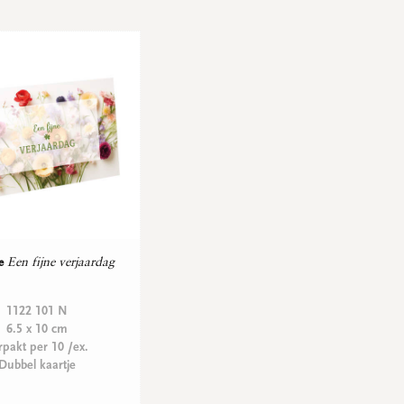
e
Een fijne verjaardag
1122 101 N
6.5 x 10 cm
rpakt per 10 /ex.
Dubbel kaartje