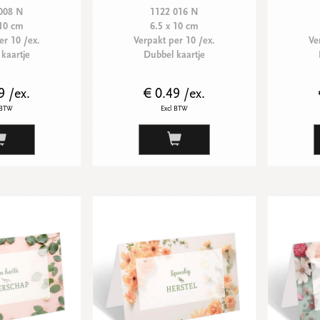
008 N
1122 016 N
 10 cm
6.5 x 10 cm
er 10 /ex.
Verpakt per 10 /ex.
Ve
kaartje
Dubbel kaartje
9 /ex.
€ 0.49 /ex.
 BTW
Excl BTW