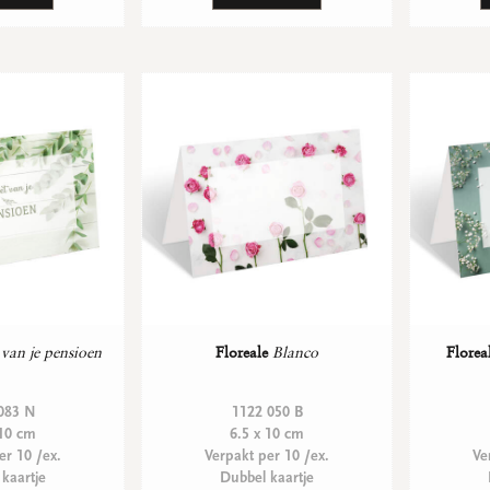
 van je pensioen
Floreale
Blanco
Florea
083 N
1122 050 B
 10 cm
6.5 x 10 cm
er 10 /ex.
Verpakt per 10 /ex.
Ve
kaartje
Dubbel kaartje