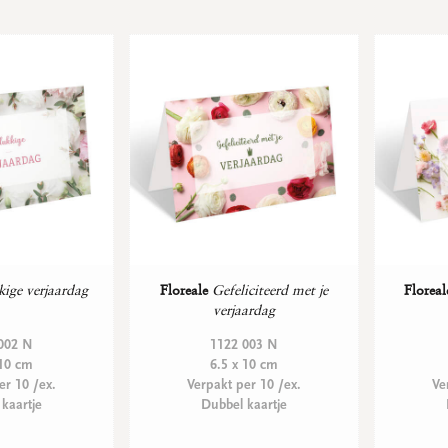
ige verjaardag
Floreale
Gefeliciteerd met je
Floreal
verjaardag
002 N
1122 003 N
 10 cm
6.5 x 10 cm
er 10 /ex.
Verpakt per 10 /ex.
Ve
kaartje
Dubbel kaartje