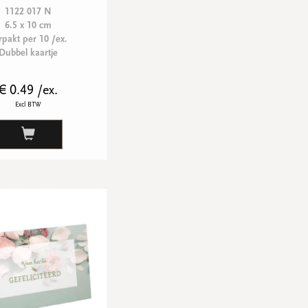
1122 017 N
6.5 x 10 cm
rpakt per 10 /ex.
Dubbel kaartje
€ 0.49 /ex.
Excl BTW