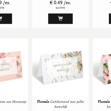
9 /ex.
€ 0.49 /ex.
 BTW
Excl BTW
ient een bloemetje
Floreale
Gefeliciteerd met jullie
Floreale
huwelijk
hu