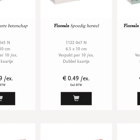
rte beterschap
Floreale
Spoedig herstel
Floreale
045 N
1122 047 N
 10 cm
6.5 x 10 cm
er 10 /ex.
Verpakt per 10 /ex.
Ve
kaartje
Dubbel kaartje
9 /ex.
€ 0.49 /ex.
 BTW
Excl BTW