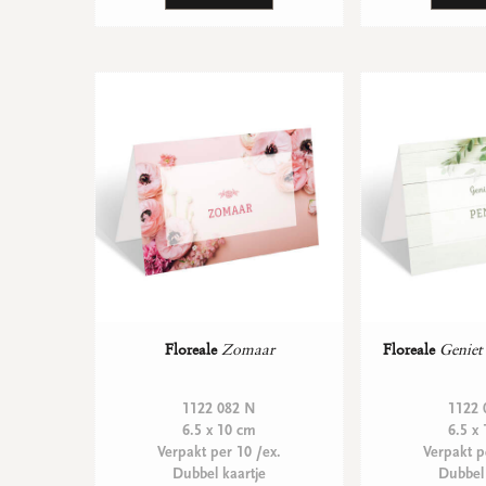
Floreale
Zomaar
Floreale
Geniet
1122 082 N
1122 
6.5 x 10 cm
6.5 x
Verpakt per 10 /ex.
Verpakt p
Dubbel kaartje
Dubbel 