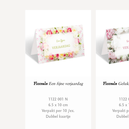
Floreale
Een fijne verjaardag
Floreale
Gelukk
1122 001 N
1122 
6.5 x 10 cm
6.5 x
Verpakt per 10 /ex.
Verpakt p
Dubbel kaartje
Dubbel 