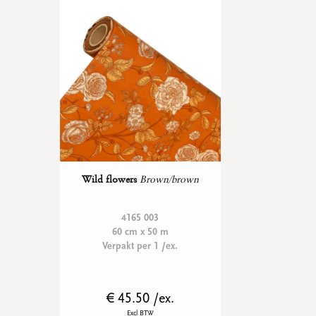
WENSKAARTEN
Vierkante wenskaartjes
Langwerpige wenskaartjes
Rechthoekige wenskaartjes
Wenskaarten
Per gelegenheid
bekijk alle
bekijk alle
bekijk alle
bekijk alle
bekijk alle
Wild flowers
Brown/brown
4165 003
60 cm x 50 m
Verpakt per 1 /ex.
€ 45.50 /ex.
Excl BTW