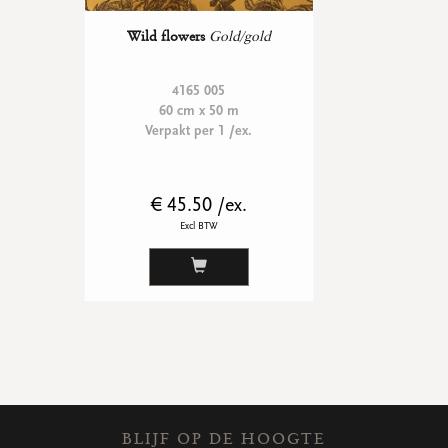
Wild flowers
Gold/gold
4165 005
60 cm x 50 m
Verpakt per 1 /ex.
€ 45.50 /ex.
Excl BTW
BLIJF OP DE HOOGTE