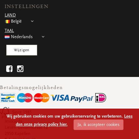
INSTELLINGEN
LAND
België
TAAL
Nederlands
Wijzigen
Betalingsmogelijkheden
Since 1985
Wij gebruiken cookies om uw gebruikerservaring te verbeteren.
Lees
Jesocards
dan onze privacy policy hier.
Ja, ik accepteer cookies
Lieven Gevaertstraat 12
2950 Kapellen