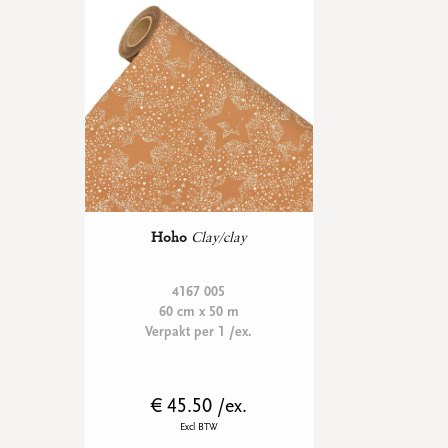
WENSKAARTEN
Vierkante wenskaartjes
Langwerpige wenskaartjes
Rechthoekige wenskaartjes
Wenskaarten
Per gelegenheid
bekijk alle
bekijk alle
bekijk alle
bekijk alle
bekijk alle
Hoho
Clay/clay
4167 005
60 cm x 50 m
Verpakt per 1 /ex.
€ 45.50 /ex.
Excl BTW