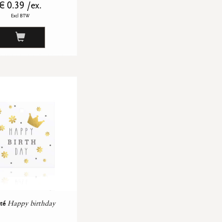
€ 0.39 /ex.
Excl BTW
té
Happy birthday