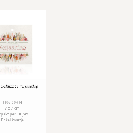
Gelukkige verjaardag
1106 304 N
7 x 7 cm
rpakt per 10 /ex.
Enkel kaartje