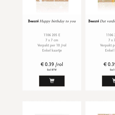
Beauté
Happy birthday to you
Beauté
Dat verdi
1106 205 E
1106 
7 x 7 cm
7 x 
Verpakt per 10 /rol
Verpakt p
Enkel kaartje
Enkel 
€ 0.39 /rol
€ 0.3
Excl BTW
Excl