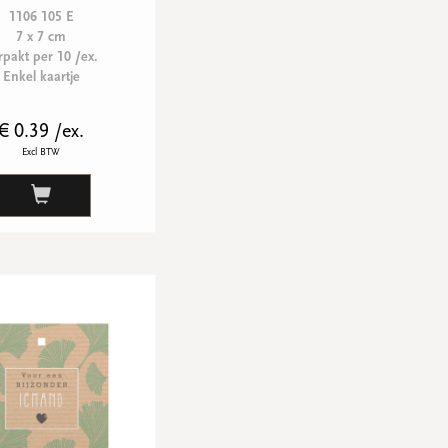
1106 105 E
7 x 7 cm
rpakt per 10 /ex.
Enkel kaartje
€ 0.39 /ex.
Excl BTW