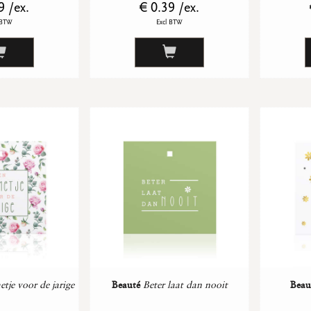
9 /ex.
€ 0.39 /ex.
 BTW
Excl BTW
tje voor de jarige
Beauté
Beter laat dan nooit
Beau