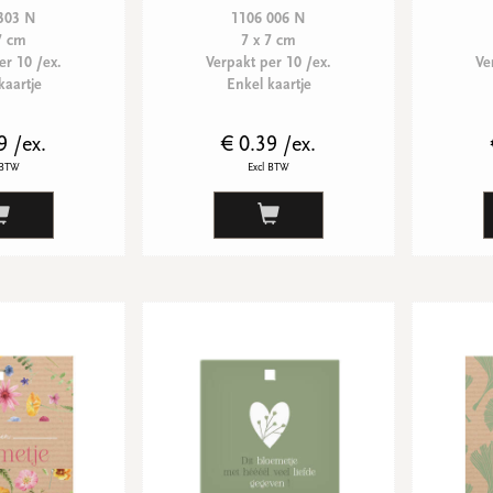
303 N
1106 006 N
7 cm
7 x 7 cm
er 10 /ex.
Verpakt per 10 /ex.
Ve
kaartje
Enkel kaartje
9 /ex.
€ 0.39 /ex.
 BTW
Excl BTW