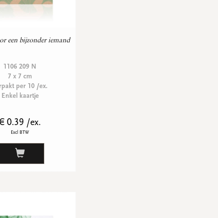
or een bijzonder iemand
1106 209 N
7 x 7 cm
rpakt per 10 /ex.
Enkel kaartje
€ 0.39 /ex.
Excl BTW