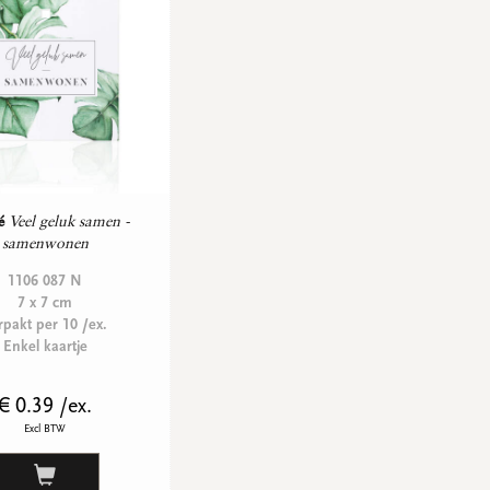
é
Veel geluk samen -
samenwonen
1106 087 N
7 x 7 cm
rpakt per 10 /ex.
Enkel kaartje
€ 0.39 /ex.
Excl BTW