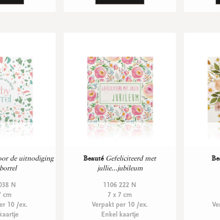
or de uitnodiging
Beauté
Gefeliciteerd met
Be
borrel
jullie...jubileum
038 N
1106 222 N
7 cm
7 x 7 cm
er 10 /ex.
Verpakt per 10 /ex.
Ve
kaartje
Enkel kaartje