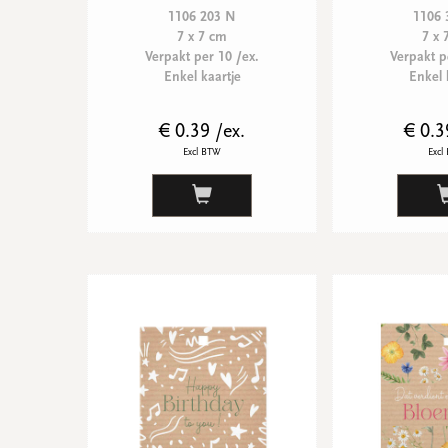
1106 203 N
1106 
7 x 7 cm
7 x 
Verpakt per 10 /ex.
Verpakt p
Enkel kaartje
Enkel 
€ 0.39 /ex.
€ 0.3
Excl BTW
Excl