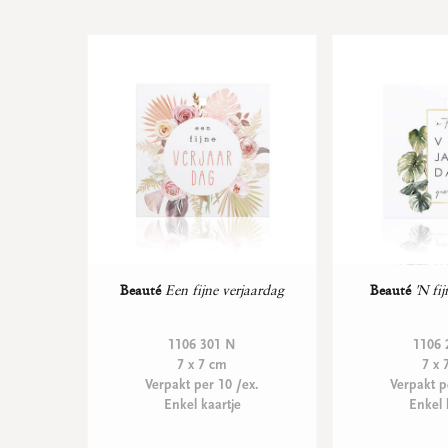
Beauté
Een fijne verjaardag
Beauté
'N fi
1106 301 N
1106 
7 x 7 cm
7 x 
Verpakt per 10 /ex.
Verpakt p
Enkel kaartje
Enkel 