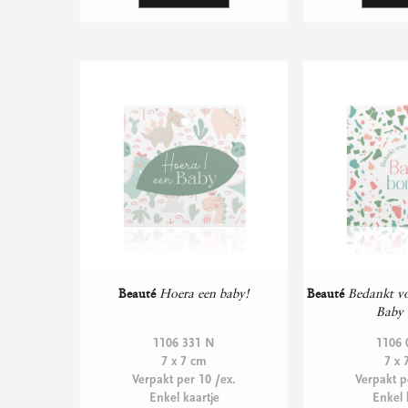
Beauté
Hoera een baby!
Beauté
Bedankt vo
Baby 
1106 331 N
1106 
7 x 7 cm
7 x 
Verpakt per 10 /ex.
Verpakt p
Enkel kaartje
Enkel 