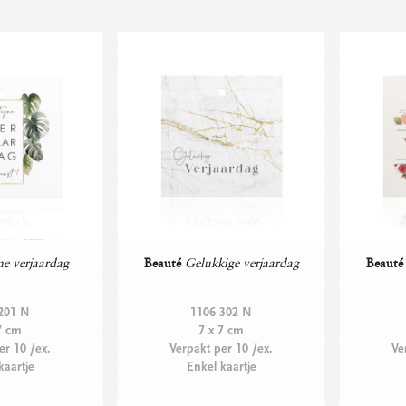
jne verjaardag
Beauté
Gelukkige verjaardag
Beauté
201 N
1106 302 N
7 cm
7 x 7 cm
er 10 /ex.
Verpakt per 10 /ex.
Ve
kaartje
Enkel kaartje