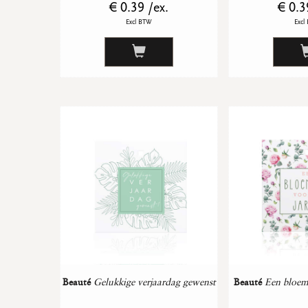
€ 0.39 /ex.
€ 0.3
Excl BTW
Excl
Beauté
Gelukkige verjaardag gewenst
Beauté
Een bloeme