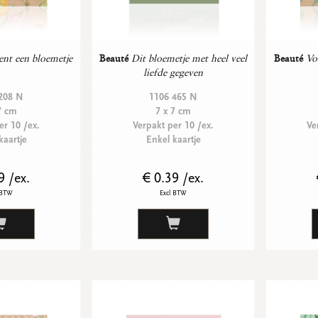
ent een bloemetje
Beauté
Dit bloemetje met heel veel
Beauté
Vo
liefde gegeven
208 N
1106 465 N
7 cm
7 x 7 cm
er 10 /ex.
Verpakt per 10 /ex.
Ve
kaartje
Enkel kaartje
9 /ex.
€ 0.39 /ex.
 BTW
Excl BTW