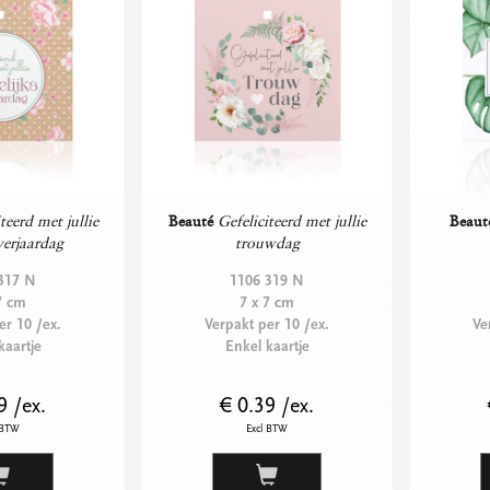
teerd met jullie
Beauté
Gefeliciteerd met jullie
Beaut
verjaardag
trouwdag
317 N
1106 319 N
7 cm
7 x 7 cm
er 10 /ex.
Verpakt per 10 /ex.
Ve
kaartje
Enkel kaartje
9 /ex.
€ 0.39 /ex.
 BTW
Excl BTW