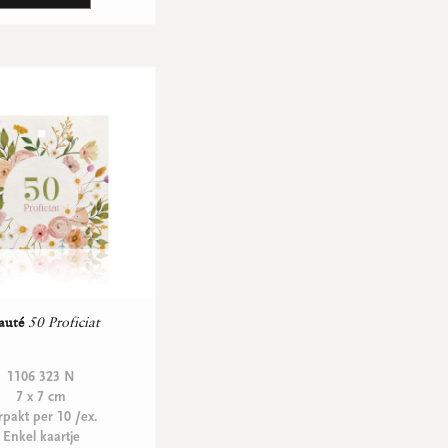
auté
50 Proficiat
1106 323 N
7 x 7 cm
rpakt per 10 /ex.
Enkel kaartje