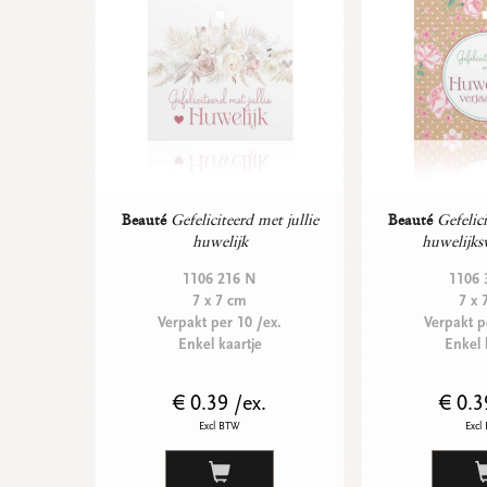
Beauté
Gefeliciteerd met jullie
Beauté
Gefelici
huwelijk
huwelijks
1106 216 N
1106 
7 x 7 cm
7 x 
Verpakt per 10 /ex.
Verpakt p
Enkel kaartje
Enkel 
€ 0.39 /ex.
€ 0.3
Excl BTW
Excl