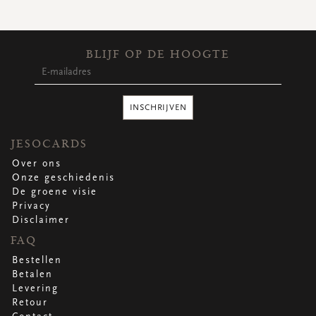
WENSKAARTEN
Vierkante wenskaartjes
Langwerpige wenskaartjes
BLIJF OP DE HOOGTE
Rechthoekige wenskaartjes
Wenskaarten
Per gelegenheid
INSCHRIJVEN
bekijk alle
bekijk alle
bekijk alle
bekijk alle
bekijk alle
JESOCARDS
Over ons
Onze geschiedenis
De groene visie
Privacy
Disclaimer
FAQ
Bestellen
Betalen
Levering
Retour