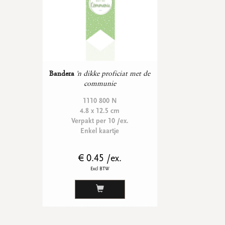
Bandera
'n dikke proficiat met de
communie
1110 800 N
4.8 x 12.5 cm
Verpakt per 10 /ex.
Enkel kaartje
€ 0.45 /ex.
Excl BTW