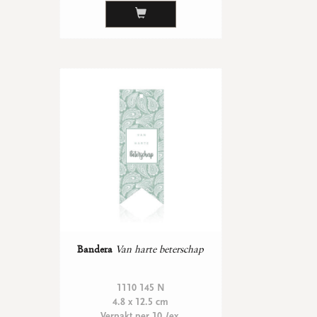
Bandera
Van harte beterschap
1110 145 N
4.8 x 12.5 cm
Verpakt per 10 /ex.