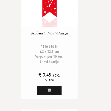
Bandera
'n fijne Valentijn
1110 650 N
4.8 x 12.5 cm
Verpakt per 10 /ex.
Enkel kaartje
€ 0.45 /ex.
Excl BTW