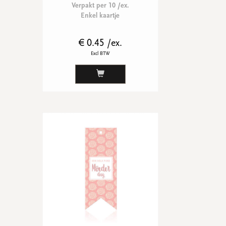
Verpakt per 10 /ex.
Enkel kaartje
€ 0.45 /ex.
Excl BTW