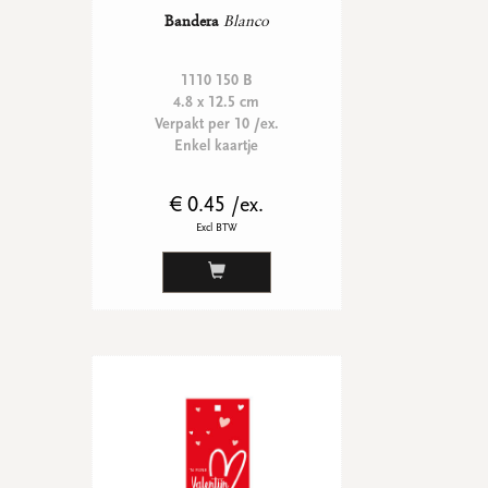
Bandera
Blanco
1110 150 B
4.8 x 12.5 cm
Verpakt per 10 /ex.
Enkel kaartje
€ 0.45 /ex.
Excl BTW