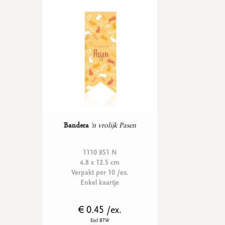
Bandera
'n vrolijk Pasen
1110 851 N
4.8 x 12.5 cm
Verpakt per 10 /ex.
Enkel kaartje
€ 0.45 /ex.
Excl BTW