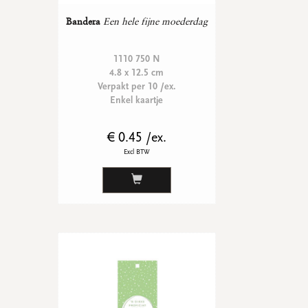
Bandera
Een hele fijne moederdag
1110 750 N
4.8 x 12.5 cm
Verpakt per 10 /ex.
Enkel kaartje
€ 0.45 /ex.
Excl BTW