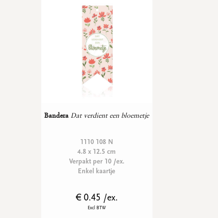
WENSKAARTEN
Vierkante wenskaartjes
Langwerpige wenskaartjes
Rechthoekige wenskaartjes
Wenskaarten
Per gelegenheid
bekijk alle
bekijk alle
bekijk alle
bekijk alle
bekijk alle
Bandera
Dat verdient een bloemetje
1110 108 N
4.8 x 12.5 cm
Verpakt per 10 /ex.
Enkel kaartje
€ 0.45 /ex.
Excl BTW