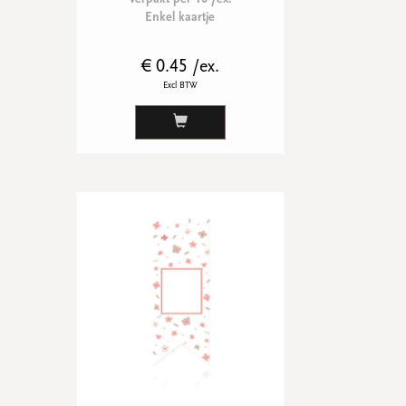
Enkel kaartje
€ 0.45 /ex.
Excl BTW