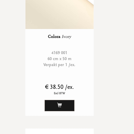
Ronde stickers
Vierkante stickers
Hartstickers
Sluitstickers
Colora
Ivory
bekijk alle
bekijk alle
bekijk alle
bekijk alle
4169 001
60 cm x 50 m
Verpakt per 1 /ex.
VERPAKKING
Verpakking op rol
Hoezen
€ 38.50 /ex.
Flowerbag
Draagtassen
Excl BTW
Omslagen
Promo's
&
super promo's
bekijk alle
bekijk alle
bekijk alle
bekijk alle
bekijk alle
bekijk alle