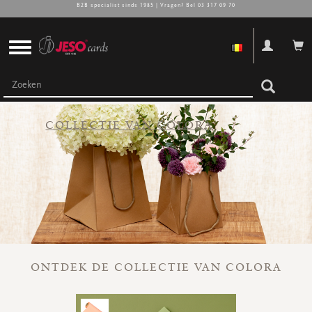
B2B specialist sinds 1985 | Vragen? Bel 03 317 09 70
CADEAUBONNEN
COLLECTIE VAN COLORA
Cadeaubon omslagen
Cadeaubon doosjes
Cadeaubon zakjes
Cadeaubon pakketten
Promo's
Super promo's
bekijk alle
bekijk alle
bekijk alle
bekijk alle
bekijk alle
bekijk alle
ONTDEK DE COLLECTIE VAN COLORA
LINT, ACC & DIVERS
Lint