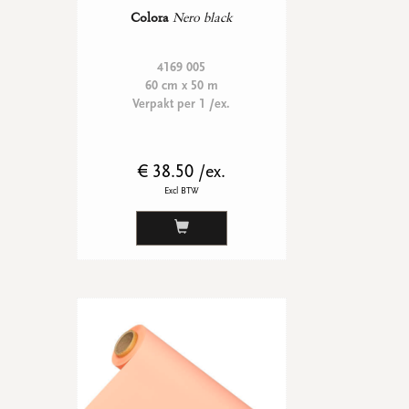
Colora
Nero black
4169 005
60 cm x 50 m
Verpakt per 1 /ex.
€ 38.50 /ex.
Excl BTW