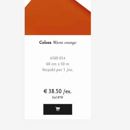
Colora
Warm orange
4169 014
60 cm x 50 m
Verpakt per 1 /ex.
€ 38.50 /ex.
Excl BTW