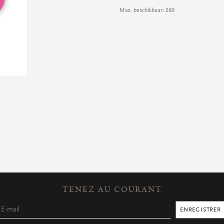
Max. beschikbaar: 260
TENEZ AU COURANT
ENREGISTRER