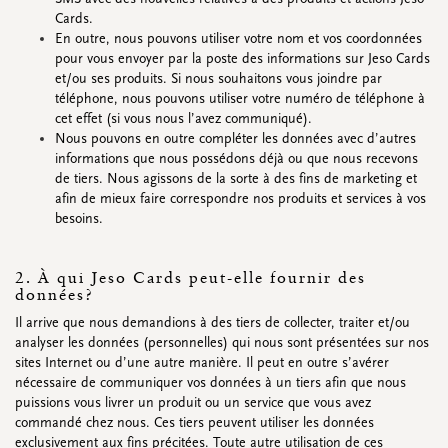
Étiquettes ronds
Cards.
Étiquettes carrés
En outre, nous pouvons utiliser votre nom et vos coordonnées
Étiquettes coeur
pour vous envoyer par la poste des informations sur Jeso Cards
Étiquettes de fermeture
et/ou ses produits. Si nous souhaitons vous joindre par
téléphone, nous pouvons utiliser votre numéro de téléphone à
cet effet (si vous nous l’avez communiqué).
Nous pouvons en outre compléter les données avec d’autres
informations que nous possédons déjà ou que nous recevons
Regardez toutes
Regardez toutes
Regardez toutes
Regardez toutes
de tiers. Nous agissons de la sorte à des fins de marketing et
afin de mieux faire correspondre nos produits et services à vos
besoins.
EMBALLAGE
Emballage sur rouleau
Housesses
2. À qui Jeso Cards peut-elle fournir des
Flowerbag
données?
Sachets
Il arrive que nous demandions à des tiers de collecter, traiter et/ou
Enveloppes
analyser les données (personnelles) qui nous sont présentées sur nos
Promos
&
super promos
sites Internet ou d’une autre manière. Il peut en outre s’avérer
nécessaire de communiquer vos données à un tiers afin que nous
Regardez toutes
Regardez toutes
Regardez toutes
Regardez toutes
Regardez toutes
Regardez toutes
puissions vous livrer un produit ou un service que vous avez
commandé chez nous. Ces tiers peuvent utiliser les données
exclusivement aux fins précitées. Toute autre utilisation de ces