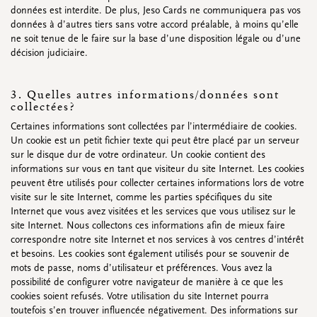
CARTES DE VOEUX
données est interdite. De plus, Jeso Cards ne communiquera pas vos
données à d’autres tiers sans votre accord préalable, à moins qu’elle
Petites cartes carrées
ne soit tenue de le faire sur la base d’une disposition légale ou d’une
Petites cartes oblongues
décision judiciaire.
Petites cartes rectangulaires
Cartes de voeux
Par occasion
3. Quelles autres informations/données sont
collectées?
Certaines informations sont collectées par l’intermédiaire de cookies.
Regardez toutes
Regardez toutes
Regardez toutes
Regardez toutes
Regardez toutes
Un cookie est un petit fichier texte qui peut être placé par un serveur
sur le disque dur de votre ordinateur. Un cookie contient des
informations sur vous en tant que visiteur du site Internet. Les cookies
peuvent être utilisés pour collecter certaines informations lors de votre
visite sur le site Internet, comme les parties spécifiques du site
Internet que vous avez visitées et les services que vous utilisez sur le
site Internet. Nous collectons ces informations afin de mieux faire
correspondre notre site Internet et nos services à vos centres d’intérêt
et besoins. Les cookies sont également utilisés pour se souvenir de
mots de passe, noms d’utilisateur et préférences. Vous avez la
possibilité de configurer votre navigateur de manière à ce que les
cookies soient refusés. Votre utilisation du site Internet pourra
toutefois s’en trouver influencée négativement. Des informations sur