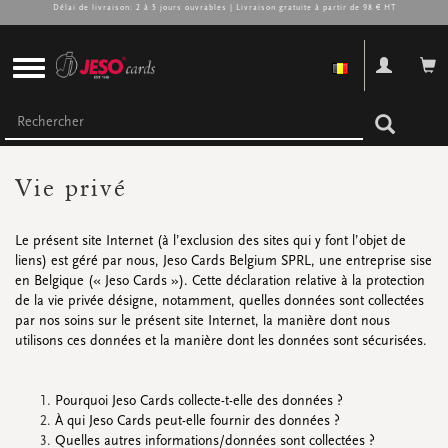
Délai de livraison: 2 à 5 jours ouvrables | Livraison gratuite à partir de 98 € HT
CHÈQUES CADEAUX
Vie privé
Chèques cadeaux enveloppes
Chèques cadeaux boîtes
Le présent site Internet (à l’exclusion des sites qui y font l’objet de
Chèques cadeaux sachets
liens) est géré par nous, Jeso Cards Belgium SPRL, une entreprise sise
Paquets de chèques cadeaux
en Belgique (« Jeso Cards »). Cette déclaration relative à la protection
Promos
de la vie privée désigne, notamment, quelles données sont collectées
Super promos
par nos soins sur le présent site Internet, la manière dont nous
utilisons ces données et la manière dont les données sont sécurisées.
Regardez toutes
Regardez toutes
Regardez toutes
Regardez toutes
Regardez toutes
Regardez toutes
Pourquoi Jeso Cards collecte-t-elle des données ?
RUBAN, ACC. & DIVERS
À qui Jeso Cards peut-elle fournir des données ?
Ruban
Quelles autres informations/données sont collectées ?