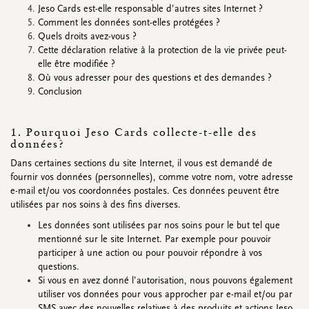
Accessoires
Jeso Cards est-elle responsable d’autres sites Internet ?
Petites fleurs séchées
Comment les données sont-elles protégées ?
Carton d'affichage
Quels droits avez-vous ?
Bannières
Cette déclaration relative à la protection de la vie privée peut-
Promos
&
super promos
elle être modifiée ?
Où vous adresser pour des questions et des demandes ?
Conclusion
Regardez toutes
Regardez toutes
Regardez toutes
Regardez toutes
Regardez toutes
Regardez toutes
1. Pourquoi Jeso Cards collecte-t-elle des
CARTES DE RENDEZ-VOUS
données?
Cartes de rendez-vous
Dans certaines sections du site Internet, il vous est demandé de
Promos
&
super promos
fournir vos données (personnelles), comme votre nom, votre adresse
e-mail et/ou vos coordonnées postales. Ces données peuvent être
utilisées par nos soins à des fins diverses.
Les données sont utilisées par nos soins pour le but tel que
mentionné sur le site Internet. Par exemple pour pouvoir
participer à une action ou pour pouvoir répondre à vos
Regardez toutes
Regardez toutes
questions.
Si vous en avez donné l’autorisation, nous pouvons également
utiliser vos données pour vous approcher par e-mail et/ou par
ÉTIQUETTES
SMS avec des nouvelles relatives à des produits et actions Jeso