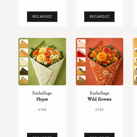
REGARDEZ
REGARDEZ
Emballage
Emballage
Hyper
Wild flowers
4166
4165