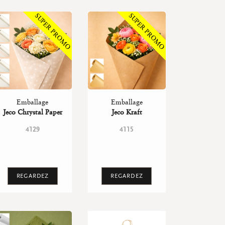
Emballage
Emballage
Jeco Chrystal Paper
Jeco Kraft
4129
4115
REGARDEZ
REGARDEZ