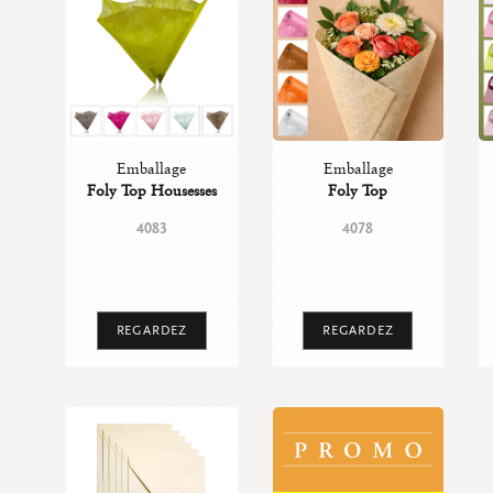
Emballage
Emballage
Foly Top Housesses
Foly Top
4083
4078
REGARDEZ
REGARDEZ