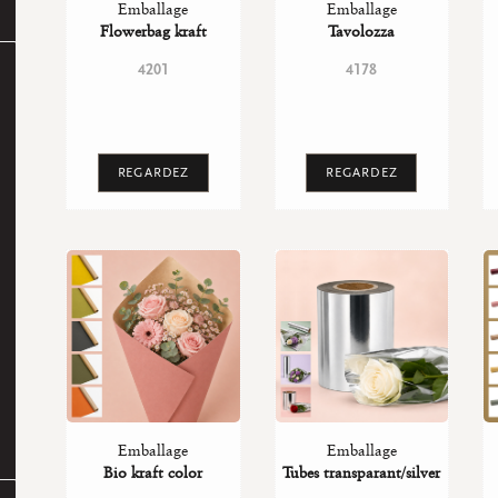
Emballage
Emballage
Flowerbag kraft
Tavolozza
4201
4178
REGARDEZ
REGARDEZ
Emballage
Emballage
Bio kraft color
Tubes transparant/silver