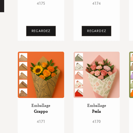
4175
4174
REGARDEZ
REGARDEZ
Emballage
Emballage
Grappo
Perla
4171
4170