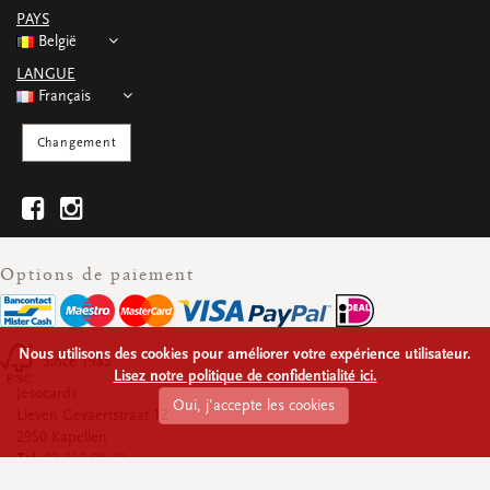
PAYS
België
LANGUE
Français
Changement
Options de paiement
Nous utilisons des cookies pour améliorer votre expérience utilisateur.
Since 1985
Lisez notre politique de confidentialité ici.
Jesocards
Oui, j'accepte les cookies
Lieven Gevaertstraat 12
2950 Kapellen
Tel:
03 317 09 70
Numéro d'entreprise:
BE 0430.928.339