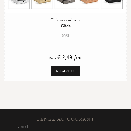
Chèques cadeaux
Glide
2061
€ 2,49 /ex.
De la
REGARDEZ
TENEZ AU COURANT