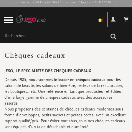
Délai de livraison: 2 à 5 jours ouvrables | Livraison gratuite à partir de 98 € HT
Spécialiste B2B depuis 1985 | Des questions ? Appelez le 03 317 09 70
CHÈQUES CADEAUX
Chèques cadeaux
Chèques cadeaux enveloppes
Chèques cadeaux boîtes
JESO, LE SPÉCIALISTE DES CHÈQUES CADEAUX
Chèques cadeaux sachets
Paquets de chèques cadeaux
Depuis 1985, nous sommes
le leader en chèques cadeau
x pour les
Promos
salons de beauté, les salons de bien-être, secteur de la restauration,
Super promos
les boutiques...etc. Une référence en tant que producteur et éditeur
d’une large gamme de chèques cadeaux avec des accessoires
assortis.
Regardez toutes
Regardez toutes
Regardez toutes
Regardez toutes
Regardez toutes
Regardez toutes
Nous proposons des centaines de chèques cadeaux modernes sous
forme d’enveloppes, petits sachets et petites boîtes, avec un excellent
RUBAN, ACC. & DIVERS
rapport qualité/prix. Pour éviter tout abus, tous nos chèques cadeaux
sont équipés d’un talon détachable et numéroté.
Ruban