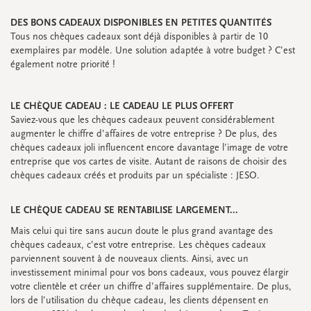
Accessoires
Petites fleurs séchées
DES BONS CADEAUX DISPONIBLES EN PETITES QUANTITÉS
Carton d'affichage
Tous nos chèques cadeaux sont déjà disponibles à partir de 10
Bannières
exemplaires par modèle. Une solution adaptée à votre budget ? C’est
Promos
&
super promos
également notre priorité !
Regardez toutes
Regardez toutes
Regardez toutes
Regardez toutes
Regardez toutes
Regardez toutes
LE CHÈQUE CADEAU : LE CADEAU LE PLUS OFFERT
Saviez-vous que les chèques cadeaux peuvent considérablement
augmenter le chiffre d’affaires de votre entreprise ? De plus, des
CARTES DE RENDEZ-VOUS
chèques cadeaux joli influencent encore davantage l’image de votre
Cartes de rendez-vous
entreprise que vos cartes de visite. Autant de raisons de choisir des
Promos
&
super promos
chèques cadeaux créés et produits par un spécialiste : JESO.
LE CHÈQUE CADEAU SE RENTABILISE LARGEMENT...
Mais celui qui tire sans aucun doute le plus grand avantage des
chèques cadeaux, c’est votre entreprise. Les chèques cadeaux
parviennent souvent à de nouveaux clients. Ainsi, avec un
Regardez toutes
Regardez toutes
investissement minimal pour vos bons cadeaux, vous pouvez élargir
votre clientèle et créer un chiffre d’affaires supplémentaire. De plus,
ÉTIQUETTES
lors de l’utilisation du chèque cadeau, les clients dépensent en