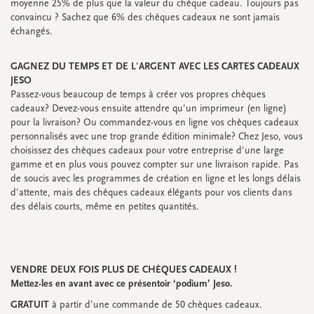
moyenne 25% de plus que la valeur du chèque cadeau. Toujours pas
Étiquettes ronds
convaincu ? Sachez que 6% des chèques cadeaux ne sont jamais
Étiquettes carrés
échangés.
Étiquettes coeur
Étiquettes de fermeture
GAGNEZ DU TEMPS ET DE L'ARGENT AVEC LES CARTES CADEAUX
JESO
Passez-vous beaucoup de temps à créer vos propres chèques
cadeaux? Devez-vous ensuite attendre qu'un imprimeur (en ligne)
Regardez toutes
Regardez toutes
Regardez toutes
Regardez toutes
pour la livraison? Ou commandez-vous en ligne vos chèques cadeaux
personnalisés avec une trop grande édition minimale? Chez Jeso, vous
choisissez des chèques cadeaux pour votre entreprise d'une large
EMBALLAGE
gamme et en plus vous pouvez compter sur une livraison rapide. Pas
Emballage sur rouleau
de soucis avec les programmes de création en ligne et les longs délais
Housesses
d'attente, mais des chèques cadeaux élégants pour vos clients dans
Flowerbag
des délais courts, même en petites quantités.
Sachets
Enveloppes
Promos
&
super promos
VENDRE DEUX FOIS PLUS DE CHÈQUES CADEAUX !
Regardez toutes
Regardez toutes
Regardez toutes
Regardez toutes
Regardez toutes
Regardez toutes
Mettez-les en avant avec ce présentoir ‘podium’ Jeso.
GRATUIT
à partir d’une commande de 50 chèques cadeaux.