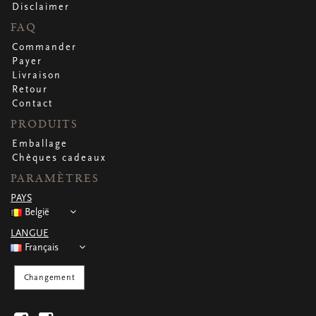
CARTES DE VOEUX
Disclaimer
FAQ
Petites cartes carrées
Petites cartes oblongues
Commander
Petites cartes rectangulaires
Payer
Cartes de voeux
Livraison
Par occasion
Retour
Contact
PRODUITS
Regardez toutes
Regardez toutes
Regardez toutes
Regardez toutes
Regardez toutes
Emballage
Chèques cadeaux
PARAMÈTRES
PAYS
België
LANGUE
Français
Changement