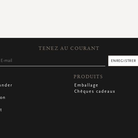
TENEZ AU COURANT
ENREGISTRER
PRODUITS
nder
Emballage
Chèques cadeaux
son
t