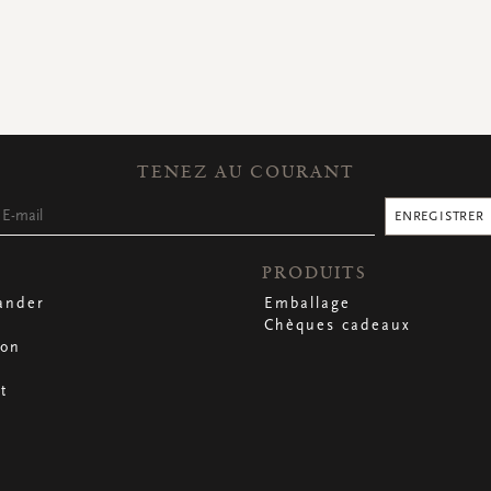
TENEZ AU COURANT
ENREGISTRER
PRODUITS
nder
Emballage
Chèques cadeaux
son
t