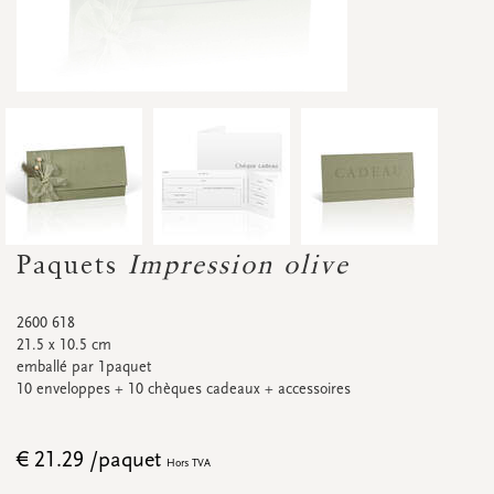
Accessoires
Petites fleurs séchées
Carton d'affichage
Bannières
Promos
&
super promos
Regardez toutes
Regardez toutes
Regardez toutes
Regardez toutes
Regardez toutes
Regardez toutes
CARTES DE RENDEZ-VOUS
Cartes de rendez-vous
Paquets
Impression olive
Promos
&
super promos
2600 618
21.5 x 10.5 cm
emballé par 1paquet
10 enveloppes + 10 chèques cadeaux + accessoires
Regardez toutes
Regardez toutes
€ 21.29 /paquet
Hors TVA
ÉTIQUETTES