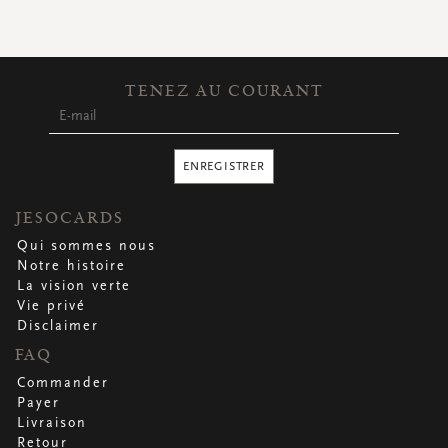
CARTES DE VOEUX
Petites cartes carrées
Petites cartes oblongues
Petites cartes rectangulaires
TENEZ AU COURANT
Cartes de voeux
Par occasion
ENREGISTRER
Regardez toutes
Regardez toutes
Regardez toutes
Regardez toutes
Regardez toutes
JESOCARDS
Qui sommes nous
Notre histoire
La vision verte
Vie privé
Disclaimer
FAQ
Commander
Payer
Livraison
Retour