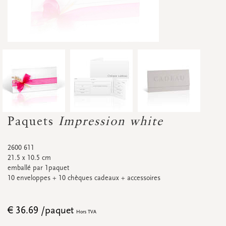
Accessoires
Petites fleurs séchées
Carton d'affichage
Bannières
Promos
&
super promos
Regardez toutes
Regardez toutes
Regardez toutes
Regardez toutes
Regardez toutes
Regardez toutes
CARTES DE RENDEZ-VOUS
Cartes de rendez-vous
Paquets
Impression white
Promos
&
super promos
2600 611
21.5 x 10.5 cm
emballé par 1paquet
10 enveloppes + 10 chèques cadeaux + accessoires
Regardez toutes
Regardez toutes
€ 36.69 /paquet
Hors TVA
ÉTIQUETTES