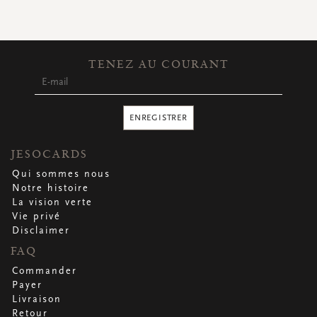
CARTES DE VOEUX
Petites cartes carrées
Petites cartes oblongues
Petites cartes rectangulaires
TENEZ AU COURANT
Cartes de voeux
Par occasion
ENREGISTRER
Regardez toutes
Regardez toutes
Regardez toutes
Regardez toutes
Regardez toutes
JESOCARDS
Qui sommes nous
Notre histoire
La vision verte
Vie privé
Disclaimer
FAQ
Commander
Payer
Livraison
Retour