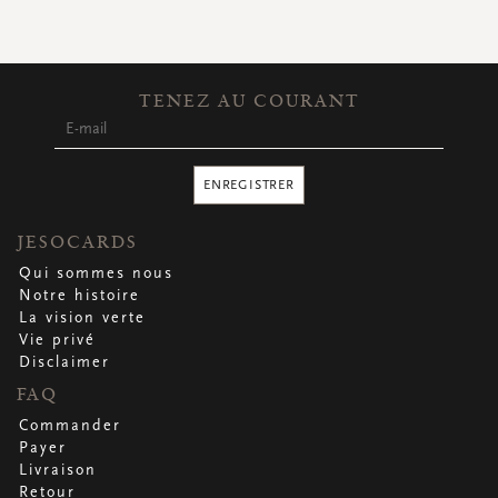
CARTES DE VOEUX
Petites cartes carrées
Petites cartes oblongues
Petites cartes rectangulaires
TENEZ AU COURANT
Cartes de voeux
Par occasion
ENREGISTRER
Regardez toutes
Regardez toutes
Regardez toutes
Regardez toutes
Regardez toutes
JESOCARDS
Qui sommes nous
Notre histoire
La vision verte
Vie privé
Disclaimer
FAQ
Commander
Payer
Livraison
Retour