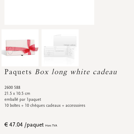
Accessoires
Petites fleurs séchées
Carton d'affichage
Bannières
Promos
&
super promos
Regardez toutes
Regardez toutes
Regardez toutes
Regardez toutes
Regardez toutes
Regardez toutes
CARTES DE RENDEZ-VOUS
Cartes de rendez-vous
Paquets
Box long white cadeau
Promos
&
super promos
2600 588
21.5 x 10.5 cm
emballé par 1paquet
10 boîtes + 10 chèques cadeaux + accessoires
Regardez toutes
Regardez toutes
€ 47.04 /paquet
Hors TVA
ÉTIQUETTES