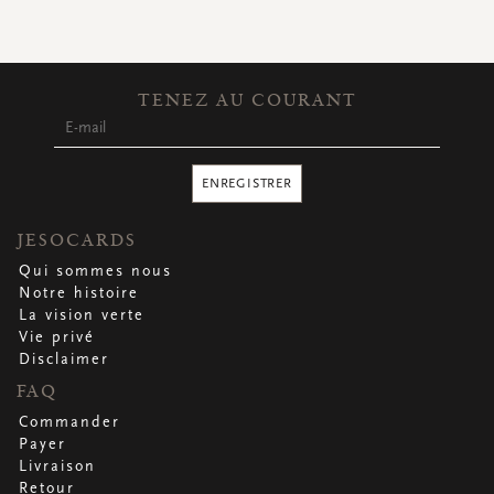
CARTES DE VOEUX
Petites cartes carrées
Petites cartes oblongues
Petites cartes rectangulaires
TENEZ AU COURANT
Cartes de voeux
Par occasion
ENREGISTRER
Regardez toutes
Regardez toutes
Regardez toutes
Regardez toutes
Regardez toutes
JESOCARDS
Qui sommes nous
Notre histoire
La vision verte
Vie privé
Disclaimer
FAQ
Commander
Payer
Livraison
Retour