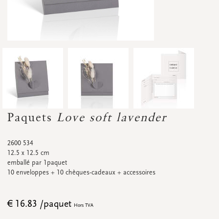
Accessoires
Petites fleurs séchées
Carton d'affichage
Bannières
Promos
&
super promos
Regardez toutes
Regardez toutes
Regardez toutes
Regardez toutes
Regardez toutes
Regardez toutes
CARTES DE RENDEZ-VOUS
Cartes de rendez-vous
Paquets
Love soft lavender
Promos
&
super promos
2600 534
12.5 x 12.5 cm
emballé par 1paquet
10 enveloppes + 10 chèques-cadeaux + accessoires
Regardez toutes
Regardez toutes
€ 16.83 /paquet
Hors TVA
ÉTIQUETTES