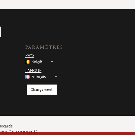
PARAMÈTRES
PAYS
België
LANGUE
Français
Changement
socards
even Gevaertstraat 12