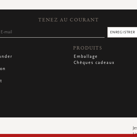
TENEZ AU COURANT
ENREGISTRER
PRODUITS
nder
Emballage
Chèques cadeaux
son
t
Je
Li