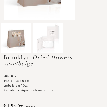
Accessoires
Petites fleurs séchées
Carton d'affichage
Bannières
Promos
&
super promos
Regardez toutes
Regardez toutes
Regardez toutes
Regardez toutes
Regardez toutes
Regardez toutes
CARTES DE RENDEZ-VOUS
Cartes de rendez-vous
Brooklyn
Dried flowers
Promos
&
super promos
vase/beige
2069 017
14.5 x 14.5 x 6 cm
emballé par 10ex.
Regardez toutes
Regardez toutes
Sachets + chèques-cadeaux + ruban
ÉTIQUETTES
€ 1.95 /ex.
Hors TVA