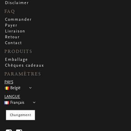
CARTES DE VOEUX
Disclaimer
FAQ
Petites cartes carrées
Petites cartes oblongues
Commander
Petites cartes rectangulaires
Payer
Cartes de voeux
Livraison
Par occasion
Retour
Contact
PRODUITS
Regardez toutes
Regardez toutes
Regardez toutes
Regardez toutes
Regardez toutes
Emballage
Chèques cadeaux
PARAMÈTRES
PAYS
België
LANGUE
Français
Changement