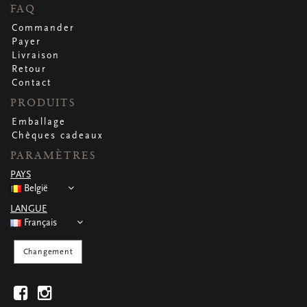
CARTES DE VOEUX
FAQ
Petites cartes carrées
Commander
Petites cartes oblongues
Payer
Petites cartes rectangulaires
Livraison
Cartes de voeux
Retour
Par occasion
Contact
PRODUITS
Emballage
Regardez toutes
Regardez toutes
Regardez toutes
Regardez toutes
Regardez toutes
Chèques cadeaux
PARAMÈTRES
PAYS
België
LANGUE
Français
Changement