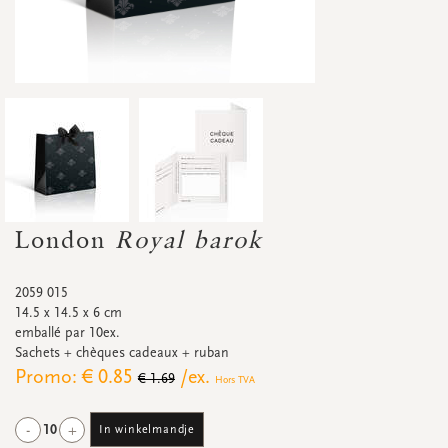
Accessoires
Petites fleurs séchées
Carton d'affichage
Bannières
Promos
&
super promos
Regardez toutes
Regardez toutes
Regardez toutes
Regardez toutes
Regardez toutes
Regardez toutes
CARTES DE RENDEZ-VOUS
Cartes de rendez-vous
London
Royal barok
Promos
&
super promos
2059 015
14.5 x 14.5 x 6 cm
emballé par 10ex.
Sachets + chèques cadeaux + ruban
Promo: € 0.85
/ex.
Regardez toutes
Regardez toutes
€ 1.69
Hors TVA
-
+
10
In winkelmandje
ÉTIQUETTES